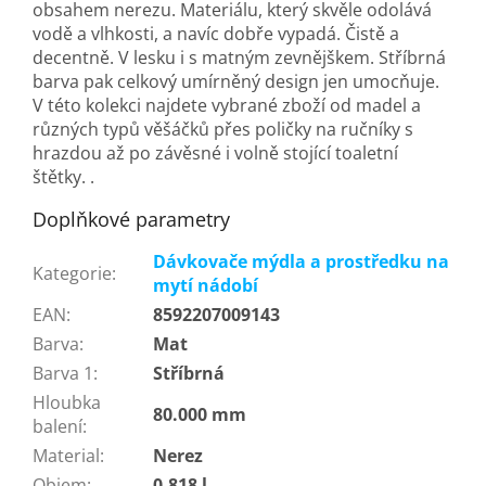
obsahem nerezu. Materiálu, který skvěle odolává
vodě a vlhkosti, a navíc dobře vypadá. Čistě a
decentně. V lesku i s matným zevnějškem. Stříbrná
barva pak celkový umírněný design jen umocňuje.
V této kolekci najdete vybrané zboží od madel a
různých typů věšáčků přes poličky na ručníky s
hrazdou až po závěsné i volně stojící toaletní
štětky. .
Doplňkové parametry
Dávkovače mýdla a prostředku na
Kategorie
:
mytí nádobí
EAN
:
8592207009143
Barva
:
Mat
Barva 1
:
Stříbrná
Hloubka
80.000 mm
balení
:
Material
:
Nerez
Objem
:
0.818 l