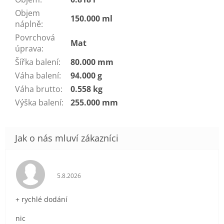
Objem
150.000 ml
náplně
:
Povrchová
Mat
úprava
:
Šířka balení
:
80.000 mm
Váha balení
:
94.000 g
Váha brutto
:
0.558 kg
Výška balení
:
255.000 mm
Hodnocení obchodu je 5 z 5 hvězdiček.
5.8.2026
+ rychlé dodání
nic