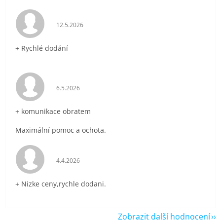
Hodnocení obchodu je 5 z 5 hvězdiček.
12.5.2026
+ Rychlé dodání
Hodnocení obchodu je 5 z 5 hvězdiček.
6.5.2026
+ komunikace obratem
Maximální pomoc a ochota.
Hodnocení obchodu je 5 z 5 hvězdiček.
4.4.2026
+ Nizke ceny,rychle dodani.
Zobrazit další hodnocení