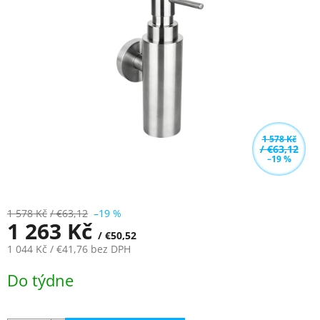
z
5
hvězdiček.
1 578 Kč
/ €63,12
–19 %
1 578 Kč
/ €63,12
–19 %
1 263 Kč
/ €50,52
1 044 Kč
/ €41,76
bez DPH
Měrná
Do týdne
cena: