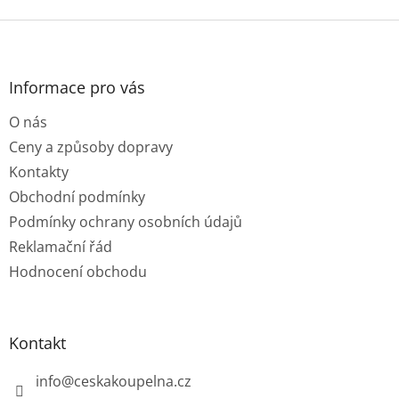
Z
á
p
a
Informace pro vás
t
O nás
í
Ceny a způsoby dopravy
Kontakty
Obchodní podmínky
Podmínky ochrany osobních údajů
Reklamační řád
Hodnocení obchodu
Kontakt
info
@
ceskakoupelna.cz