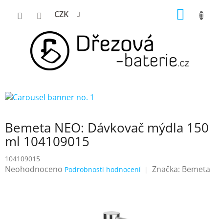
Přejít
NÁKUP
CZK
na
KOŠÍK
obsah
Bemeta NEO: Dávkovač mýdla 150
ml 104109015
104109015
Průměrné
Neohodnoceno
Značka:
Bemeta
Podrobnosti hodnocení
hodnocení
produktu
je
0,0