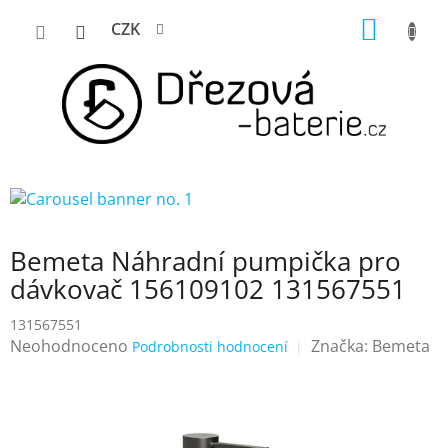
Přejít
NÁKUP
CZK
na
KOŠÍK
obsah
Bemeta Náhradní pumpička pro
dávkovač 156109102 131567551
131567551
Průměrné
Neohodnoceno
Značka:
Bemeta
Podrobnosti hodnocení
hodnocení
produktu
je
0,0