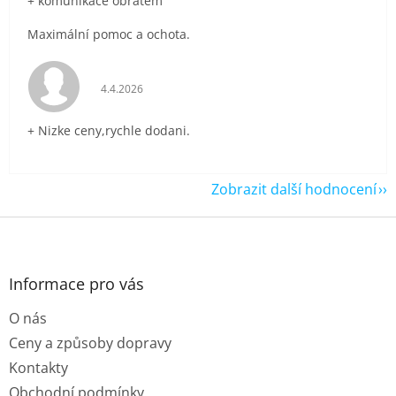
+ komunikace obratem
Maximální pomoc a ochota.
Hodnocení obchodu je 5 z 5 hvězdiček.
4.4.2026
+ Nizke ceny,rychle dodani.
Zobrazit další hodnocení
Z
á
p
a
Informace pro vás
t
O nás
í
Ceny a způsoby dopravy
Kontakty
Obchodní podmínky