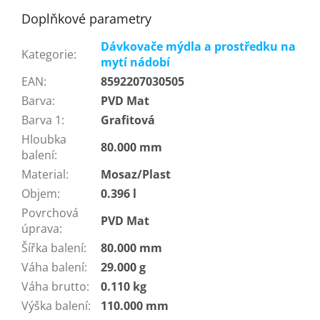
Doplňkové parametry
Dávkovače mýdla a prostředku na
Kategorie
:
mytí nádobí
EAN
:
8592207030505
Barva
:
PVD Mat
Barva 1
:
Grafitová
Hloubka
80.000 mm
balení
:
Material
:
Mosaz/Plast
Objem
:
0.396 l
Povrchová
PVD Mat
úprava
:
Šířka balení
:
80.000 mm
Váha balení
:
29.000 g
Váha brutto
:
0.110 kg
Výška balení
:
110.000 mm