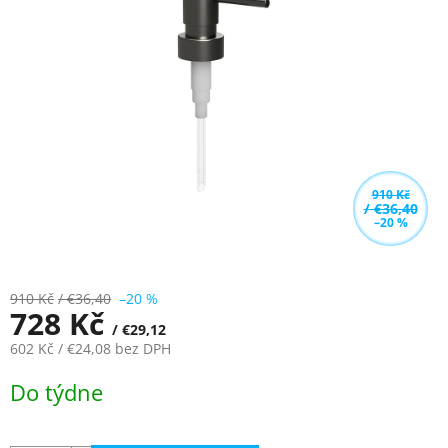
z
5
hvězdiček.
910 Kč
/ €36,40
–20 %
910 Kč
/ €36,40
–20 %
728 Kč
/ €29,12
602 Kč
/ €24,08
bez DPH
Měrná
Do týdne
cena: