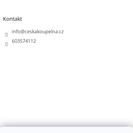
Kontakt
info
@
ceskakoupelna.cz
603574112