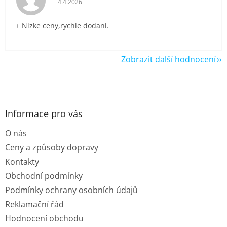
4.4.2026
+ Nizke ceny,rychle dodani.
Zobrazit další hodnocení
Z
á
p
a
Informace pro vás
t
O nás
í
Ceny a způsoby dopravy
Kontakty
Obchodní podmínky
Podmínky ochrany osobních údajů
Reklamační řád
Hodnocení obchodu