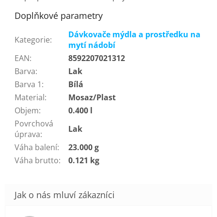
Doplňkové parametry
Dávkovače mýdla a prostředku na
Kategorie
:
mytí nádobí
EAN
:
8592207021312
Barva
:
Lak
Barva 1
:
Bílá
Material
:
Mosaz/Plast
Objem
:
0.400 l
Povrchová
Lak
úprava
:
Váha balení
:
23.000 g
Váha brutto
:
0.121 kg