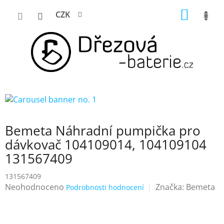
Přejít
NÁKUP
CZK
na
KOŠÍK
obsah
Bemeta Náhradní pumpička pro
dávkovač 104109014, 104109104
131567409
131567409
Průměrné
Neohodnoceno
Značka:
Bemeta
Podrobnosti hodnocení
hodnocení
produktu
je