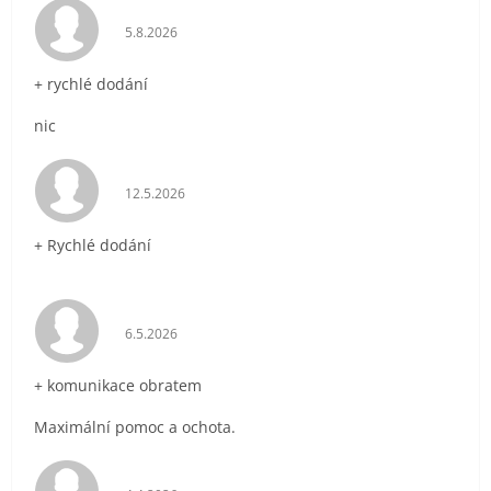
Hodnocení obchodu je 5 z 5 hvězdiček.
5.8.2026
+ rychlé dodání
nic
Hodnocení obchodu je 5 z 5 hvězdiček.
12.5.2026
+ Rychlé dodání
Hodnocení obchodu je 5 z 5 hvězdiček.
6.5.2026
+ komunikace obratem
Maximální pomoc a ochota.
Hodnocení obchodu je 5 z 5 hvězdiček.