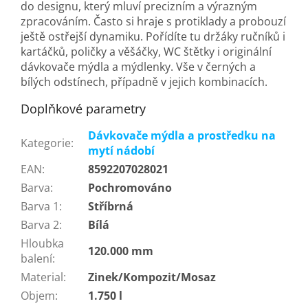
do designu, který mluví precizním a výrazným
zpracováním. Často si hraje s protiklady a probouzí
ještě ostřejší dynamiku. Pořídíte tu držáky ručníků i
kartáčků, poličky a věšáčky, WC štětky i originální
dávkovače mýdla a mýdlenky. Vše v černých a
bílých odstínech, případně v jejich kombinacích.
Doplňkové parametry
Dávkovače mýdla a prostředku na
Kategorie
:
mytí nádobí
EAN
:
8592207028021
Barva
:
Pochromováno
Barva 1
:
Stříbrná
Barva 2
:
Bílá
Hloubka
120.000 mm
balení
:
Material
:
Zinek/Kompozit/Mosaz
Objem
:
1.750 l