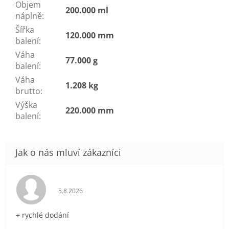
Objem
200.000 ml
náplně
:
Šířka
120.000 mm
balení
:
Váha
77.000 g
balení
:
Váha
1.208 kg
brutto
:
Výška
220.000 mm
balení
:
Hodnocení obchodu je 5 z 5 hvězdiček.
5.8.2026
+ rychlé dodání