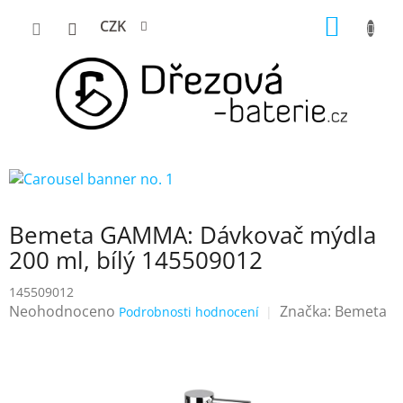
Přejít
NÁKUP
CZK
na
KOŠÍK
obsah
Bemeta GAMMA: Dávkovač mýdla
200 ml, bílý 145509012
145509012
Průměrné
Neohodnoceno
Značka:
Bemeta
Podrobnosti hodnocení
hodnocení
produktu
je
0,0