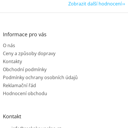
Zobrazit další hodnocení
Z
á
p
a
Informace pro vás
t
O nás
í
Ceny a způsoby dopravy
Kontakty
Obchodní podmínky
Podmínky ochrany osobních údajů
Reklamační řád
Hodnocení obchodu
Kontakt