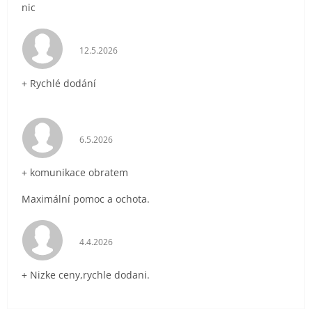
nic
Hodnocení obchodu je 5 z 5 hvězdiček.
12.5.2026
+ Rychlé dodání
Hodnocení obchodu je 5 z 5 hvězdiček.
6.5.2026
+ komunikace obratem
Maximální pomoc a ochota.
Hodnocení obchodu je 5 z 5 hvězdiček.
4.4.2026
+ Nizke ceny,rychle dodani.