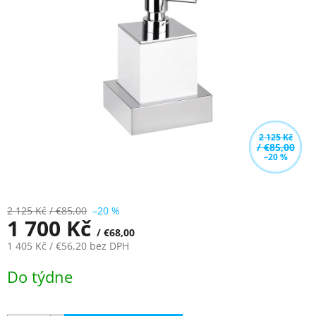
z
5
hvězdiček.
2 125 Kč
/ €85,00
–20 %
2 125 Kč
/ €85,00
–20 %
1 700 Kč
/ €68,00
1 405 Kč
/ €56,20
bez DPH
Měrná
Do týdne
cena: