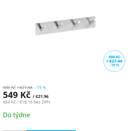
z
5
hvězdiček.
686 Kč
/ €27,44
–19 %
686 Kč
/ €27,44
–19 %
549 Kč
/ €21,96
454 Kč
/ €18,16
bez DPH
Měrná
Do týdne
cena: