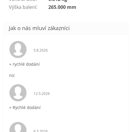
Výška balení
:
265.000 mm
Hodnocení obchodu je 5 z 5 hvězdiček.
5.8.2026
+ rychlé dodání
nic
Hodnocení obchodu je 5 z 5 hvězdiček.
12.5.2026
+ Rychlé dodání
Hodnocení obchodu je 5 z 5 hvězdiček.
6.5.2026