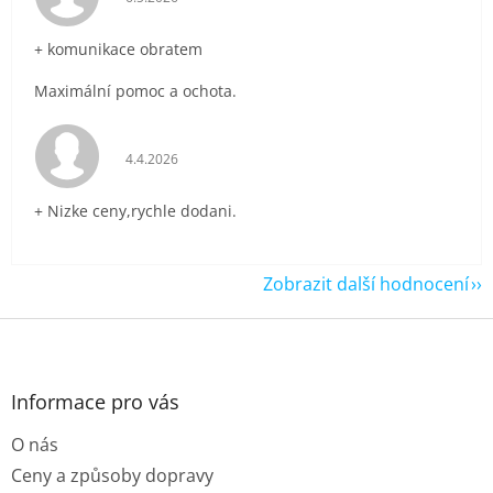
+ komunikace obratem
Maximální pomoc a ochota.
Hodnocení obchodu je 5 z 5 hvězdiček.
4.4.2026
+ Nizke ceny,rychle dodani.
Zobrazit další hodnocení
Z
á
p
a
Informace pro vás
t
O nás
í
Ceny a způsoby dopravy