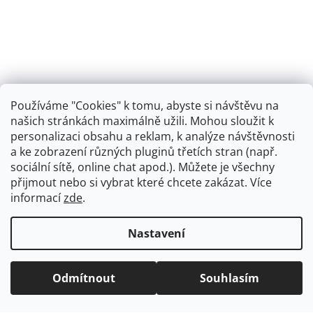
Používáme "Cookies" k tomu, abyste si návštěvu na
našich stránkách maximálně užili. Mohou sloužit k
personalizaci obsahu a reklam, k analýze návštěvnosti
Retro koupelna
a ke zobrazení různých pluginů třetích stran (např.
sociální sítě, online chat apod.). Můžete je všechny
přijmout nebo si vybrat které chcete zakázat. Více
informací
zde
.
Vytvořil Shoptet
+
plnenieshopu.cz
Nastavení
Copyright 2026
Dřezová-baterie.cz
. Všechna práva
Odmítnout
Souhlasím
vyhrazena.