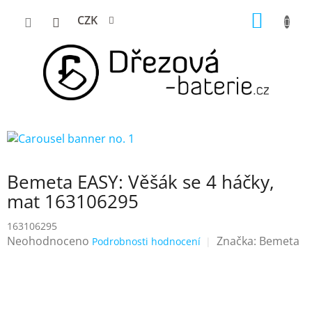
Přejít
NÁKUP
CZK
na
KOŠÍK
obsah
Bemeta EASY: Věšák se 4 háčky,
mat 163106295
163106295
Průměrné
Neohodnoceno
Značka:
Bemeta
Podrobnosti hodnocení
hodnocení
produktu
je
0,0