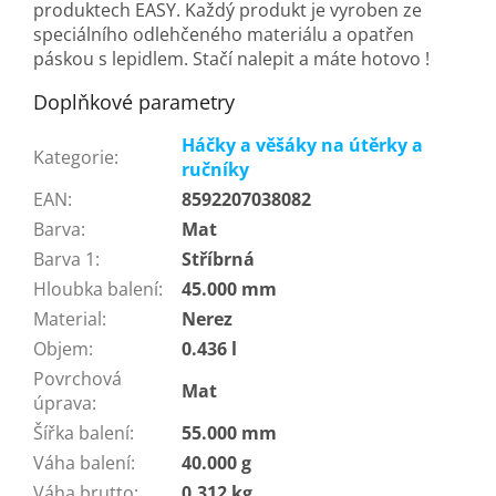
produktech EASY. Každý produkt je vyroben ze
speciálního odlehčeného materiálu a opatřen
páskou s lepidlem. Stačí nalepit a máte hotovo !
Doplňkové parametry
Háčky a věšáky na útěrky a
Kategorie
:
ručníky
EAN
:
8592207038082
Barva
:
Mat
Barva 1
:
Stříbrná
Hloubka balení
:
45.000 mm
Material
:
Nerez
Objem
:
0.436 l
Povrchová
Mat
úprava
:
Šířka balení
:
55.000 mm
Váha balení
:
40.000 g
Váha brutto
:
0.312 kg