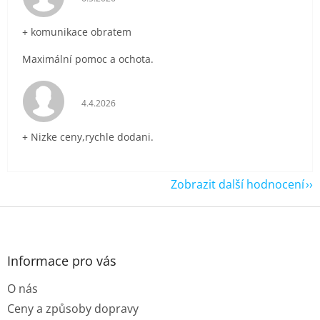
+ komunikace obratem
Maximální pomoc a ochota.
Hodnocení obchodu je 5 z 5 hvězdiček.
4.4.2026
+ Nizke ceny,rychle dodani.
Zobrazit další hodnocení
Z
á
p
a
Informace pro vás
t
O nás
í
Ceny a způsoby dopravy