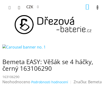
Přejít
NÁKUP
CZK
na
KOŠÍK
obsah
Bemeta EASY: Věšák se 4 háčky,
černý 163106290
163106290
Průměrné
Neohodnoceno
Značka:
Bemeta
Podrobnosti hodnocení
hodnocení
produktu
je
0,0