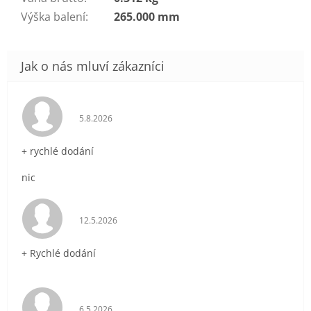
Výška balení
:
265.000 mm
Hodnocení obchodu je 5 z 5 hvězdiček.
5.8.2026
+ rychlé dodání
nic
Hodnocení obchodu je 5 z 5 hvězdiček.
12.5.2026
+ Rychlé dodání
Hodnocení obchodu je 5 z 5 hvězdiček.
6.5.2026