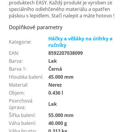
produktech EASY. Každý produkt je vyroben ze
speciálního odlehčeného materiálu a opatřen
páskou s lepidlem. Stačí nalepit a máte hotovo !
Doplňkové parametry
Háčky a věšáky na útěrky a
Kategorie
:
ručníky
EAN
:
8592207038099
Barva
:
Lak
Barva 1
:
Černá
Hloubka balení
:
45.000 mm
Material
:
Nerez
Objem
:
0.436 l
Povrchová
Lak
úprava
:
Šířka balení
:
55.000 mm
Váha balení
:
40.000 g
Váha brutto
:
0.312 kg