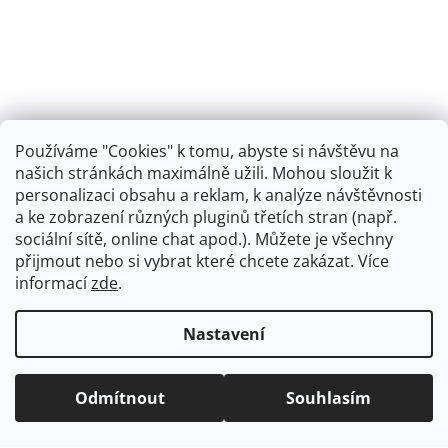
Používáme "Cookies" k tomu, abyste si návštěvu na
našich stránkách maximálně užili. Mohou sloužit k
personalizaci obsahu a reklam, k analýze návštěvnosti
Retro koupelna
a ke zobrazení různých pluginů třetích stran (např.
sociální sítě, online chat apod.). Můžete je všechny
přijmout nebo si vybrat které chcete zakázat. Více
informací
zde
.
Vytvořil Shoptet
+
plnenieshopu.cz
Nastavení
Copyright 2026
Dřezová-baterie.cz
. Všechna práva
Odmítnout
Souhlasím
vyhrazena.