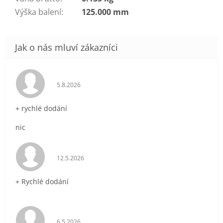
Výška balení
:
125.000 mm
Hodnocení obchodu je 5 z 5 hvězdiček.
5.8.2026
+ rychlé dodání
nic
Hodnocení obchodu je 5 z 5 hvězdiček.
12.5.2026
+ Rychlé dodání
Hodnocení obchodu je 5 z 5 hvězdiček.
6.5.2026