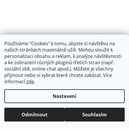
Používáme "Cookies" k tomu, abyste si návštěvu na
našich stránkách maximálně užili. Mohou sloužit k
personalizaci obsahu a reklam, k analýze návštěvnosti
Retro koupelna
a ke zobrazení různých pluginů třetích stran (např.
sociální sítě, online chat apod.). Můžete je všechny
přijmout nebo si vybrat které chcete zakázat. Více
informací
zde
.
Vytvořil Shoptet
+
plnenieshopu.cz
Nastavení
Copyright 2026
Dřezová-baterie.cz
. Všechna práva
Odmítnout
Souhlasím
vyhrazena.