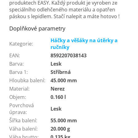
produktech EASY. Každý produkt je vyroben ze
speciálního odlehčeného materiálu a opatřen
páskou s lepidlem. Stačí nalepit a máte hotovo !
Doplňkové parametry
Háčky a věšáky na útěrky a
Kategorie
:
ručníky
EAN
:
8592207038143
Barva
:
Lesk
Barva 1
:
Stříbrná
Hloubka balení
:
45.000 mm
Material
:
Nerez
Objem
:
0.160 l
Povrchová
Lesk
úprava
:
Šířka balení
:
55.000 mm
Váha balení
:
20.000 g
Váha brutto
:
0.135 kg