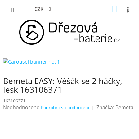
Přejít
NÁKUP
CZK
na
KOŠÍK
obsah
Bemeta EASY: Věšák se 2 háčky,
lesk 163106371
163106371
Průměrné
Neohodnoceno
Značka:
Bemeta
Podrobnosti hodnocení
hodnocení
produktu
je
0,0