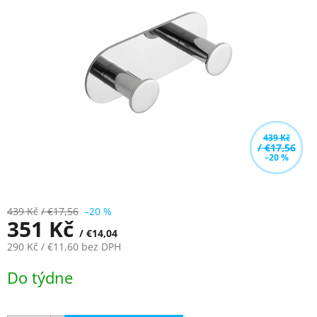
z
5
hvězdiček.
439 Kč
/ €17,56
–20 %
439 Kč
/ €17,56
–20 %
351 Kč
/ €14,04
290 Kč
/ €11,60
bez DPH
Měrná
Do týdne
cena: