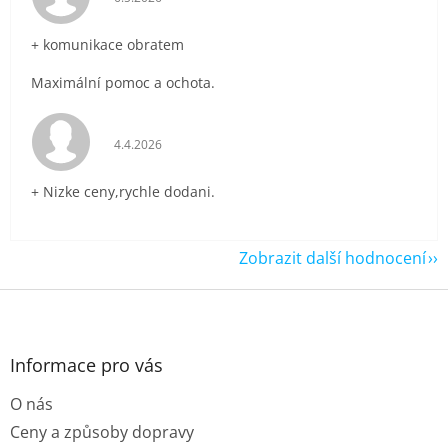
+ komunikace obratem
Maximální pomoc a ochota.
Hodnocení obchodu je 5 z 5 hvězdiček.
4.4.2026
+ Nizke ceny,rychle dodani.
Zobrazit další hodnocení
Z
á
p
a
Informace pro vás
t
O nás
í
Ceny a způsoby dopravy