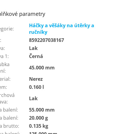
lňkové parametry
Háčky a věšáky na útěrky a
egorie
:
ručníky
N
:
8592207038167
va
:
Lak
va 1
:
Černá
ubka
45.000 mm
ní
:
erial
:
Nerez
em
:
0.160 l
rchová
Lak
ava
:
a balení
:
55.000 mm
a balení
:
20.000 g
a brutto
:
0.135 kg
ka balení
:
125.000 mm