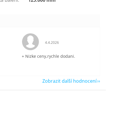
je 5 z 5 hvězdiček.
Hodnocení obchodu je 5 z 5 hvězdiček.
4.4.2026
+ Nizke ceny,rychle dodani.
Zobrazit další hodnocení