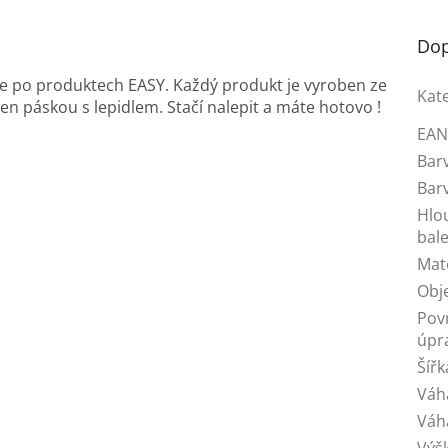
Dop
te po produktech EASY. Každý produkt je vyroben ze
Kat
n páskou s lepidlem. Stačí nalepit a máte hotovo !
EA
Bar
Bar
Hlo
bale
Mat
Obj
Pov
úpr
Šířk
Váh
Váh
Výš