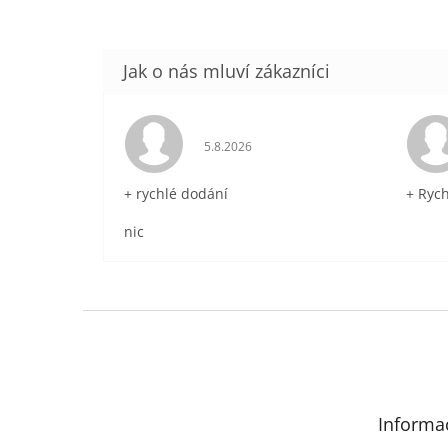
Hodnocení obchodu je 5 z 5 hvězdič
5.8.2026
+ rychlé dodání
+ Ryc
nic
Z
á
p
a
t
Informa
í