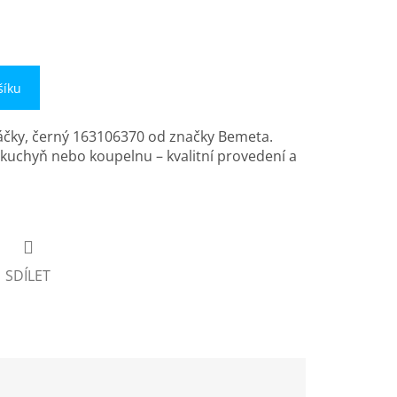
šíku
áčky, černý 163106370 od značky Bemeta.
o kuchyň nebo koupelnu – kvalitní provedení a
SDÍLET