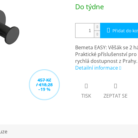
Měrná
Do týdne
cena:
Přidat do ko
Bemeta EASY: Věšák se 2 h
Praktické příslušenství pr
rychlá dostupnost z Prahy.
Detailní informace
457 Kč
/ €18,28
–19 %
TISK
ZEPTAT SE
uze