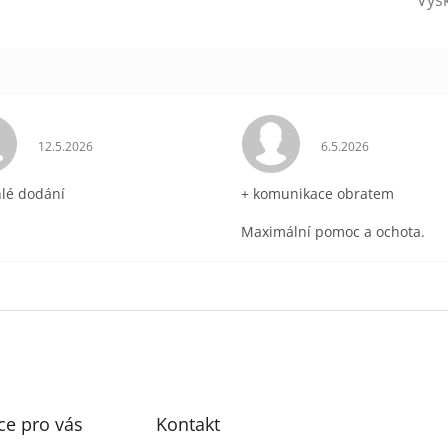
ek.
Hodnocení obchodu je 5 z 5 hvězdiček.
Hodnocení obchodu 
12.5.2026
6.5.2026
hlé dodání
+ komunikace obratem
Maximální pomoc a ochota.
ce pro vás
Kontakt