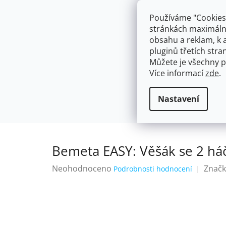
Přejít
603574112
info@ceskakoupelna.cz
na
Používáme "Cookies"
obsah
stránkách maximálně
obsahu a reklam, k 
pluginů třetích stran
Můžete je všechny p
Více informací
zde
.
AKCE
NÁSTĚNNÉ 150/100MM
SE SPRCH
Háčky a věšáky na útěrky a ručníky
Domů
Nastavení
Bemeta EASY: Věšák se 2 há
Průměrné
Neohodnoceno
Značk
Podrobnosti hodnocení
hodnocení
produktu
je
0,0
z