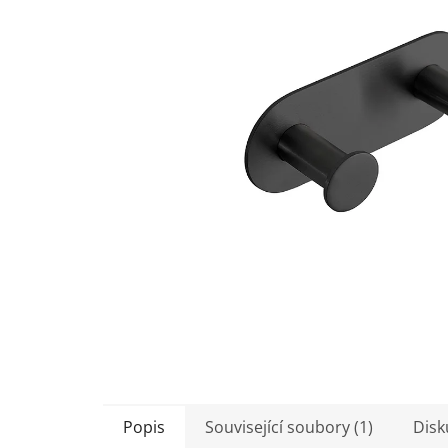
5
hvězdiček.
Popis
Související soubory (1)
Disk