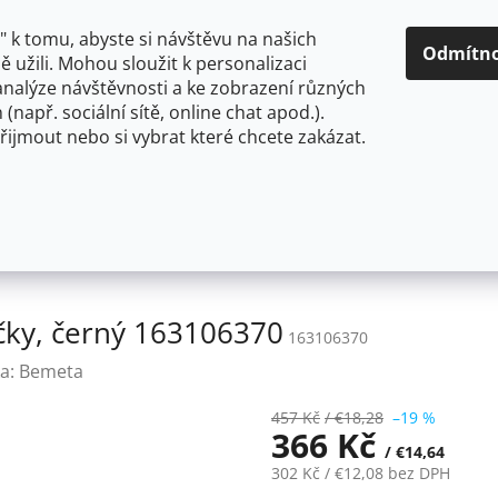
O NÁS
CENY A ZPŮSOBY DOPRAVY
KONTAKTY
OBCH
 k tomu, abyste si návštěvu na našich
Odmítn
 užili. Mohou sloužit k personalizaci
analýze návštěvnosti a ke zobrazení různých
HLEDAT
 (např. sociální sítě, online chat apod.).
řijmout nebo si vybrat které chcete zakázat.
OU
FLEXIBILNÍ
STOJÁNKOVÉ
PRO NÍZKOTLAKÉ OHŘ
Bemeta EASY: Věšák se 2 háčky, černý 163106370
čky, černý 163106370
163106370
a:
Bemeta
457 Kč
/ €18,28
–19 %
366 Kč
/ €14,64
302 Kč
/ €12,08
bez DPH