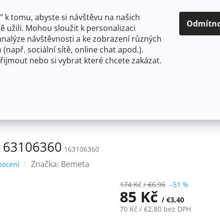
O NÁS
CENY A ZPŮSOBY DOPRAVY
KONTAKTY
OBCH
 k tomu, abyste si návštěvu na našich
Odmítn
 užili. Mohou sloužit k personalizaci
analýze návštěvnosti a ke zobrazení různých
HLEDAT
 (např. sociální sítě, online chat apod.).
řijmout nebo si vybrat které chcete zakázat.
OU
FLEXIBILNÍ
STOJÁNKOVÉ
PRO NÍZKOTLAKÉ OHŘ
erný 163106360
 163106360
163106360
Značka:
Bemeta
nocení
174 Kč
/ €6,96
–51 %
85 Kč
/ €3,40
70 Kč
/ €2,80
bez DPH