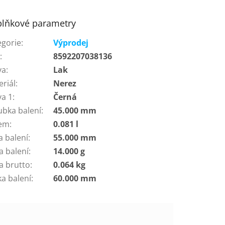
lňkové parametry
egorie
:
Výprodej
N
:
8592207038136
va
:
Lak
eriál
:
Nerez
va 1
:
Černá
ubka balení
:
45.000 mm
em
:
0.081 l
a balení
:
55.000 mm
a balení
:
14.000 g
a brutto
:
0.064 kg
ka balení
:
60.000 mm