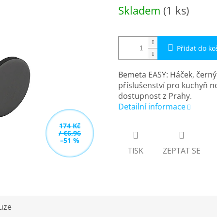
Měrná
Skladem
(1 ks)
cena:
Přidat do ko
Bemeta EASY: Háček, černý
příslušenství pro kuchyň n
dostupnost z Prahy.
Detailní informace
174 Kč
/ €6,96
–51 %
TISK
ZEPTAT SE
uze