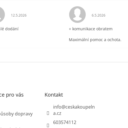
ek.
Hodnocení obchodu je 5 z 5 hvězdiček.
Hodnocení obchodu 
12.5.2026
6.5.2026
hlé dodání
+ komunikace obratem
Maximální pomoc a ochota.
ce pro vás
Kontakt
info
@
ceskakoupeln
a.cz
působy dopravy
603574112