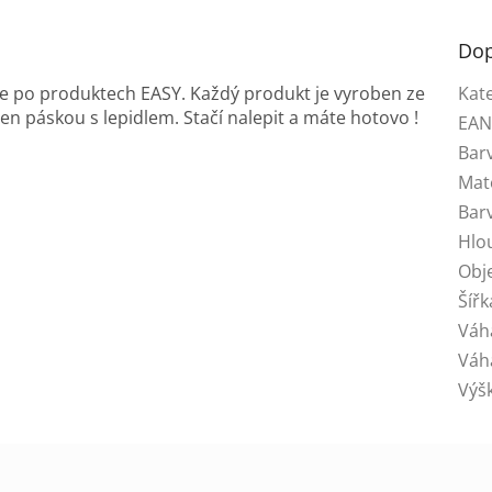
Dop
te po produktech EASY. Každý produkt je vyroben ze
Kat
n páskou s lepidlem. Stačí nalepit a máte hotovo !
EA
Bar
Mat
Bar
Hlo
Obj
Šířk
Váh
Váh
Výš