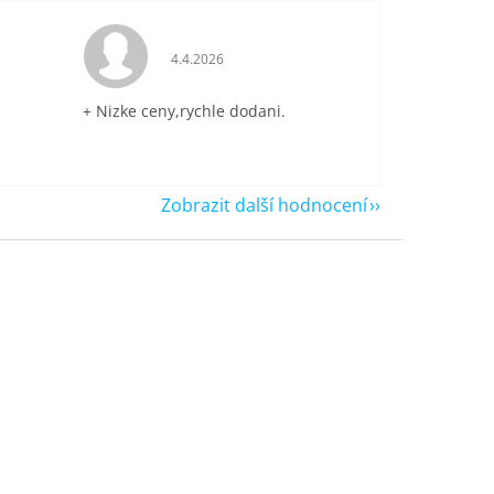
je 5 z 5 hvězdiček.
Hodnocení obchodu je 5 z 5 hvězdiček.
4.4.2026
+ Nizke ceny,rychle dodani.
Zobrazit další hodnocení