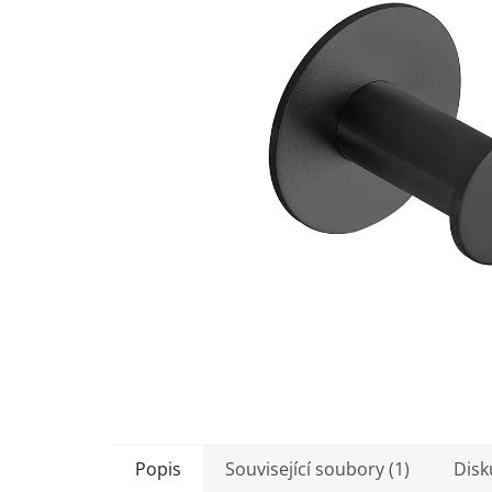
5
hvězdiček.
Popis
Související soubory (1)
Disk