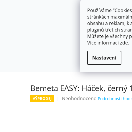
Přejít
603574112
info@ceskakoupelna.cz
na
Používáme "Cookies"
obsah
stránkách maximálně
obsahu a reklam, k 
pluginů třetích stran
Můžete je všechny p
Více informací
zde
.
AKCE
NÁSTĚNNÉ 150/100MM
SE SPRCH
Výprodej
Bemeta EASY: Háček, č
Domů
Nastavení
Bemeta EASY: Háček, černý
Průměrné
Neohodnoceno
VÝPRODEJ
Podrobnosti hod
hodnocení
produktu
je
0,0
z