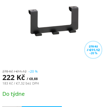
z
5
hvězdiček.
278 Kč
/ €11,12
–20 %
278 Kč
/ €11,12
–20 %
222 Kč
/ €8,88
183 Kč
/ €7,32
bez DPH
Měrná
Do týdne
cena: