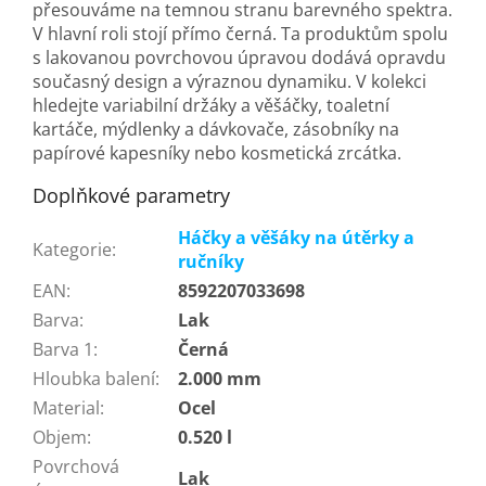
přesouváme na temnou stranu barevného spektra.
V hlavní roli stojí přímo černá. Ta produktům spolu
s lakovanou povrchovou úpravou dodává opravdu
současný design a výraznou dynamiku. V kolekci
hledejte variabilní držáky a věšáčky, toaletní
kartáče, mýdlenky a dávkovače, zásobníky na
papírové kapesníky nebo kosmetická zrcátka.
Doplňkové parametry
Háčky a věšáky na útěrky a
Kategorie
:
ručníky
EAN
:
8592207033698
Barva
:
Lak
Barva 1
:
Černá
Hloubka balení
:
2.000 mm
Material
:
Ocel
Objem
:
0.520 l
Povrchová
Lak