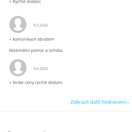
+ Rychlé dodání
Hodnocení obchodu je 5 z 5 hvězdiček.
6.5.2026
+ komunikace obratem
Maximální pomoc a ochota.
Hodnocení obchodu je 5 z 5 hvězdiček.
4.4.2026
+ Nizke ceny,rychle dodani.
Zobrazit další hodnocení
Z
á
p