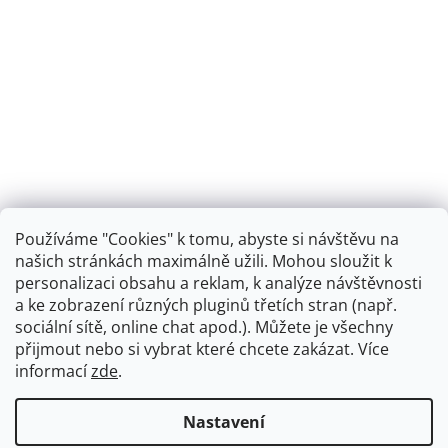
Používáme "Cookies" k tomu, abyste si návštěvu na
našich stránkách maximálně užili. Mohou sloužit k
personalizaci obsahu a reklam, k analýze návštěvnosti
Retro koupelna
a ke zobrazení různých pluginů třetích stran (např.
sociální sítě, online chat apod.). Můžete je všechny
přijmout nebo si vybrat které chcete zakázat. Více
informací
zde
.
Vytvořil Shoptet
+
plnenieshopu.cz
Nastavení