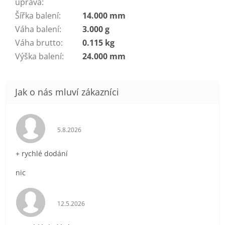
úprava
:
Šířka balení
:
14.000 mm
Váha balení
:
3.000 g
Váha brutto
:
0.115 kg
Výška balení
:
24.000 mm
Hodnocení obchodu je 5 z 5 hvězdiček.
5.8.2026
+ rychlé dodání
nic
Hodnocení obchodu je 5 z 5 hvězdiček.
12.5.2026