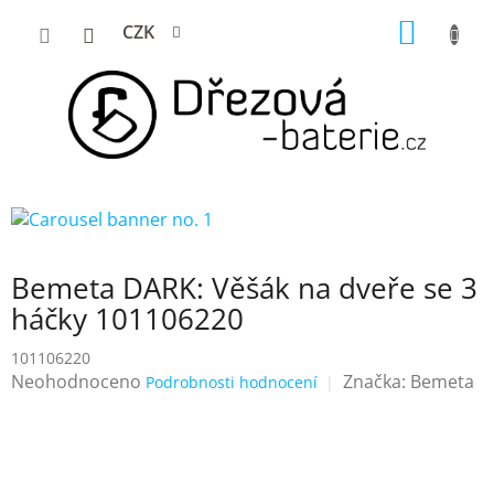
Přejít
NÁKUP
CZK
na
KOŠÍK
obsah
Bemeta DARK: Věšák na dveře se 3
háčky 101106220
101106220
Průměrné
Neohodnoceno
Značka:
Bemeta
Podrobnosti hodnocení
hodnocení
produktu
je
0,0