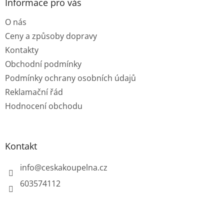
a
Informace pro vás
t
O nás
í
Ceny a způsoby dopravy
Kontakty
Obchodní podmínky
Podmínky ochrany osobních údajů
Reklamační řád
Hodnocení obchodu
Kontakt
info
@
ceskakoupelna.cz
603574112