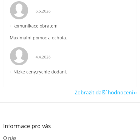
Hodnocení obchodu je 5 z 5 hvězdiček.
6.5.2026
+ komunikace obratem
Maximální pomoc a ochota.
Hodnocení obchodu je 5 z 5 hvězdiček.
4.4.2026
+ Nizke ceny,rychle dodani.
Zobrazit další hodnocení
Z
á
p
a
Informace pro vás
t
O nás
í