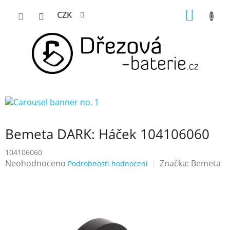
Přejít
NÁKUP
CZK
na
KOŠÍK
obsah
Bemeta DARK: Háček 104106060
104106060
Průměrné
Neohodnoceno
Značka:
Bemeta
Podrobnosti hodnocení
hodnocení
produktu
je
0,0
z