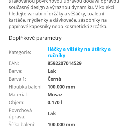
s lakovanou povrchovou úpravou dodává opravdu
současný design a výraznou dynamiku. V kolekci
hledejte variabilní držáky a věšáčky, toaletní
kartáče, mýdlenky a dávkovače, zásobníky na
papírové kapesníky nebo kosmetická zrcátka.
Doplňkové parametry
Háčky a věšáky na útěrky a
Kategorie
:
ručníky
EAN
:
8592207014529
Barva
:
Lak
Barva 1
:
Černá
Hloubka balení
:
100.000 mm
Material
:
Mosaz
Objem
:
0.170 l
Povrchová
Lak
úprava
:
Šířka balení
:
100.000 mm