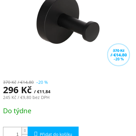
5
hvězdiček.
370 Kč
/ €14,80
–20 %
370 Kč
/ €14,80
–20 %
296 Kč
/ €11,84
245 Kč
/ €9,80
bez DPH
Měrná
Do týdne
cena:
Přidat do košíku