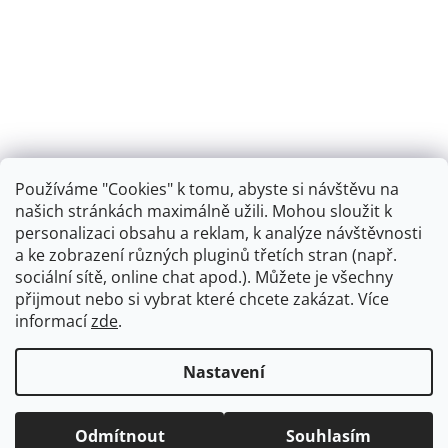
Používáme "Cookies" k tomu, abyste si návštěvu na
našich stránkách maximálně užili. Mohou sloužit k
personalizaci obsahu a reklam, k analýze návštěvnosti
Retro koupelna
a ke zobrazení různých pluginů třetích stran (např.
sociální sítě, online chat apod.). Můžete je všechny
přijmout nebo si vybrat které chcete zakázat. Více
informací
zde
.
Vytvořil Shoptet
+
plnenieshopu.cz
Nastavení
Copyright 2026
Dřezová-baterie.cz
. Všechna práva
Odmítnout
Souhlasím
vyhrazena.