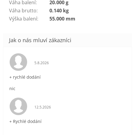
Váha balení
:
20.000 g
Váha brutto
:
0.140 kg
Výška balení
:
55.000 mm
Hodnocení obchodu je 5 z 5 hvězdiček.
5.8.2026
+ rychlé dodání
nic
Hodnocení obchodu je 5 z 5 hvězdiček.
12.5.2026
+ Rychlé dodání