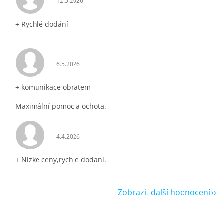
12.5.2026
+ Rychlé dodání
Hodnocení obchodu je 5 z 5 hvězdiček.
6.5.2026
+ komunikace obratem
Maximální pomoc a ochota.
Hodnocení obchodu je 5 z 5 hvězdiček.
4.4.2026
+ Nizke ceny,rychle dodani.
Zobrazit další hodnocení
Z