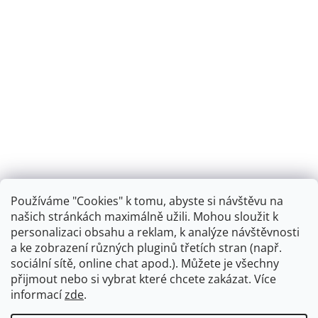
Používáme "Cookies" k tomu, abyste si návštěvu na
našich stránkách maximálně užili. Mohou sloužit k
personalizaci obsahu a reklam, k analýze návštěvnosti
Retro koupelna
a ke zobrazení různých pluginů třetích stran (např.
sociální sítě, online chat apod.). Můžete je všechny
přijmout nebo si vybrat které chcete zakázat. Více
informací
zde
.
Vytvořil Shoptet
+
plnenieshopu.cz