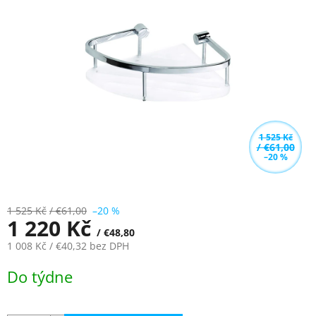
z
5
hvězdiček.
1 525 Kč
/ €61,00
–20 %
1 525 Kč
/ €61,00
–20 %
1 220 Kč
/ €48,80
1 008 Kč
/ €40,32
bez DPH
Měrná
Do týdne
cena: