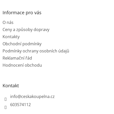
á
p
a
Informace pro vás
t
O nás
í
Ceny a způsoby dopravy
Kontakty
Obchodní podmínky
Podmínky ochrany osobních údajů
Reklamační řád
Hodnocení obchodu
Kontakt
info
@
ceskakoupelna.cz
603574112