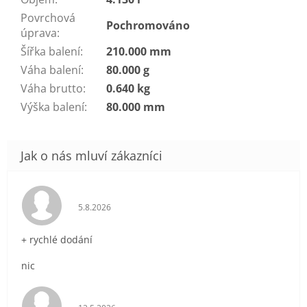
Povrchová
Pochromováno
úprava
:
Šířka balení
:
210.000 mm
Váha balení
:
80.000 g
Váha brutto
:
0.640 kg
Výška balení
:
80.000 mm
Hodnocení obchodu je 5 z 5 hvězdiček.
5.8.2026
+ rychlé dodání
nic
Hodnocení obchodu je 5 z 5 hvězdiček.