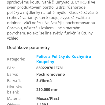
sprchovému koutu, vaně či umyvadlu. CYTRO si ve
svém produktovém portfoliu drží různorodé
poličky a mýdlenky na tuhé mýdlo. Klasické závěsné
i rohové varianty, které spojuje vysoká kvalita a
odolnost vůči oděru. Nejčastěji s pochromovanou
úpravou, některé s leskem, jiné s matným
povrchem. Kolekcí se line světlý, funkční a útulný
vzhled.
Doplňkové parametry
Police a Poličky do Kuchyně a
Kategorie
:
Koupelny
EAN
:
8592207023781
Barva
:
Pochromováno
Barva 1
:
Stříbrná
Hloubka
210.000 mm
balení
:
Material
:
Mosaz/Plast
Objem
:
4.130 l