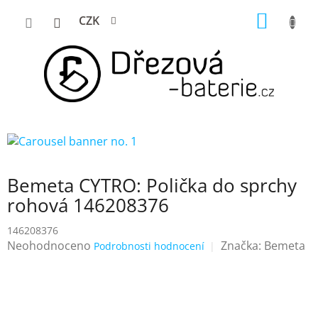
Přejít
NÁKUP
CZK
na
KOŠÍK
obsah
Bemeta CYTRO: Polička do sprchy
rohová 146208376
146208376
Průměrné
Neohodnoceno
Značka:
Bemeta
Podrobnosti hodnocení
hodnocení
produktu
je
0,0