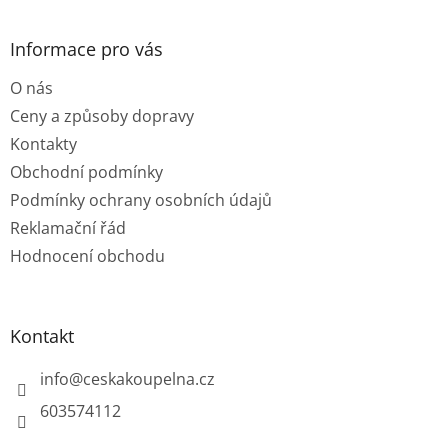
á
p
a
Informace pro vás
t
O nás
í
Ceny a způsoby dopravy
Kontakty
Obchodní podmínky
Podmínky ochrany osobních údajů
Reklamační řád
Hodnocení obchodu
Kontakt
info
@
ceskakoupelna.cz
603574112