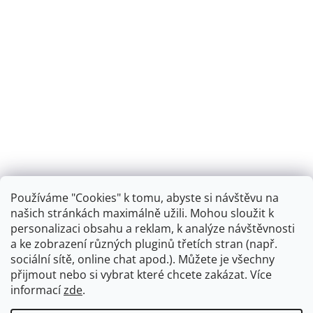
Používáme "Cookies" k tomu, abyste si návštěvu na
našich stránkách maximálně užili. Mohou sloužit k
personalizaci obsahu a reklam, k analýze návštěvnosti
Retro koupelna
a ke zobrazení různých pluginů třetích stran (např.
sociální sítě, online chat apod.). Můžete je všechny
přijmout nebo si vybrat které chcete zakázat. Více
informací
zde
.
Vytvořil Shoptet
+
plnenieshopu.cz