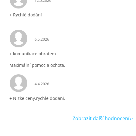
12.5.2026
+ Rychlé dodání
Hodnocení obchodu je 5 z 5 hvězdiček.
6.5.2026
+ komunikace obratem
Maximální pomoc a ochota.
Hodnocení obchodu je 5 z 5 hvězdiček.
4.4.2026
+ Nizke ceny,rychle dodani.
Zobrazit další hodnocení
Z