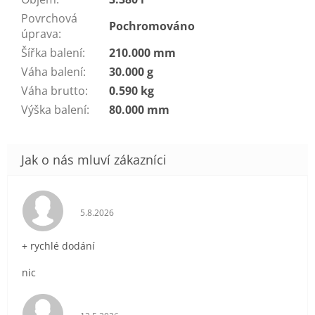
Povrchová
Pochromováno
úprava
:
Šířka balení
:
210.000 mm
Váha balení
:
30.000 g
Váha brutto
:
0.590 kg
Výška balení
:
80.000 mm
Hodnocení obchodu je 5 z 5 hvězdiček.
5.8.2026
+ rychlé dodání
nic
Hodnocení obchodu je 5 z 5 hvězdiček.