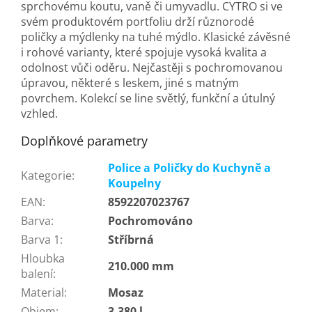
sprchovému koutu, vaně či umyvadlu. CYTRO si ve
svém produktovém portfoliu drží různorodé
poličky a mýdlenky na tuhé mýdlo. Klasické závěsné
i rohové varianty, které spojuje vysoká kvalita a
odolnost vůči oděru. Nejčastěji s pochromovanou
úpravou, některé s leskem, jiné s matným
povrchem. Kolekcí se line světlý, funkční a útulný
vzhled.
Doplňkové parametry
Police a Poličky do Kuchyně a
Kategorie
:
Koupelny
EAN
:
8592207023767
Barva
:
Pochromováno
Barva 1
:
Stříbrná
Hloubka
210.000 mm
balení
:
Material
:
Mosaz
Objem
:
3.380 l