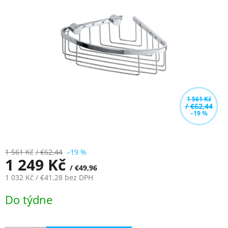
z
5
hvězdiček.
1 561 Kč
/ €62,44
–19 %
1 561 Kč
/ €62,44
–19 %
1 249 Kč
/ €49,96
1 032 Kč
/ €41,28
bez DPH
Měrná
Do týdne
cena: