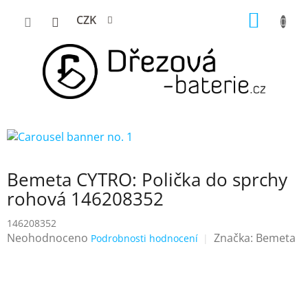
Přejít
NÁKUP
CZK
na
KOŠÍK
obsah
Bemeta CYTRO: Polička do sprchy
rohová 146208352
146208352
Průměrné
Neohodnoceno
Značka:
Bemeta
Podrobnosti hodnocení
hodnocení
produktu
je
0,0