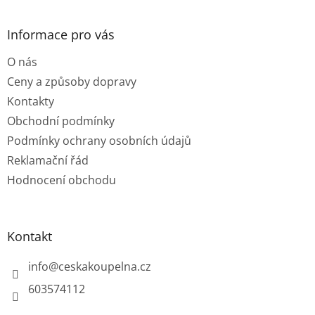
á
p
a
Informace pro vás
t
O nás
í
Ceny a způsoby dopravy
Kontakty
Obchodní podmínky
Podmínky ochrany osobních údajů
Reklamační řád
Hodnocení obchodu
Kontakt
info
@
ceskakoupelna.cz
603574112