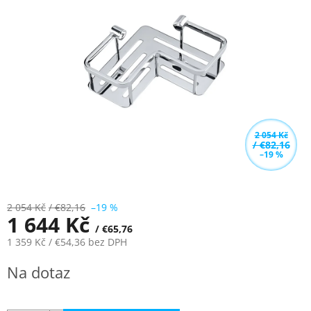
z
5
hvězdiček.
2 054 Kč
/ €82,16
–19 %
2 054 Kč
/ €82,16
–19 %
1 644 Kč
/ €65,76
1 359 Kč
/ €54,36
bez DPH
Měrná
Na dotaz
cena: