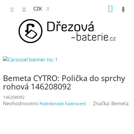
Přejít
NÁKUP
CZK
na
KOŠÍK
obsah
Bemeta CYTRO: Polička do sprchy
rohová 146208092
146208092
Průměrné
Neohodnoceno
Značka:
Bemeta
Podrobnosti hodnocení
hodnocení
produktu
je
0,0