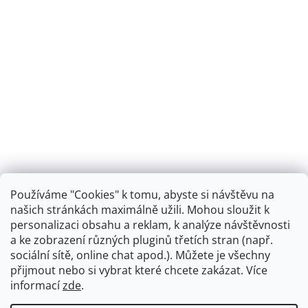
Používáme "Cookies" k tomu, abyste si návštěvu na
našich stránkách maximálně užili. Mohou sloužit k
personalizaci obsahu a reklam, k analýze návštěvnosti
Retro koupelna
a ke zobrazení různých pluginů třetích stran (např.
sociální sítě, online chat apod.). Můžete je všechny
přijmout nebo si vybrat které chcete zakázat. Více
informací
zde
.
Vytvořil Shoptet
+
plnenieshopu.cz