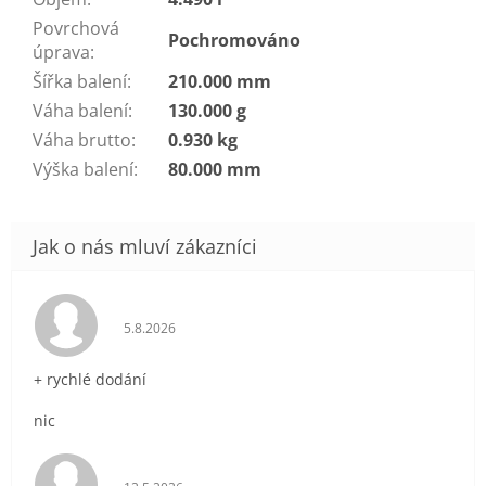
Povrchová
Pochromováno
úprava
:
Šířka balení
:
210.000 mm
Váha balení
:
130.000 g
Váha brutto
:
0.930 kg
Výška balení
:
80.000 mm
Hodnocení obchodu je 5 z 5 hvězdiček.
5.8.2026
+ rychlé dodání
nic
Hodnocení obchodu je 5 z 5 hvězdiček.