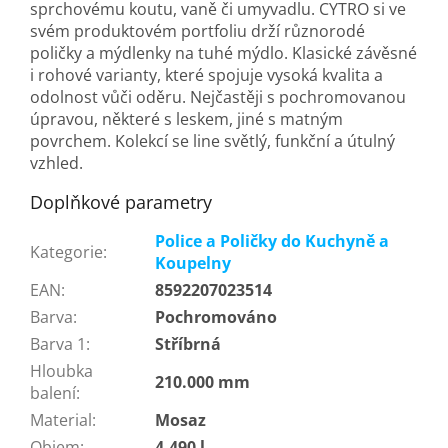
sprchovému koutu, vaně či umyvadlu. CYTRO si ve
svém produktovém portfoliu drží různorodé
poličky a mýdlenky na tuhé mýdlo. Klasické závěsné
i rohové varianty, které spojuje vysoká kvalita a
odolnost vůči oděru. Nejčastěji s pochromovanou
úpravou, některé s leskem, jiné s matným
povrchem. Kolekcí se line světlý, funkční a útulný
vzhled.
Doplňkové parametry
Police a Poličky do Kuchyně a
Kategorie
:
Koupelny
EAN
:
8592207023514
Barva
:
Pochromováno
Barva 1
:
Stříbrná
Hloubka
210.000 mm
balení
:
Material
:
Mosaz
Objem
:
4.490 l