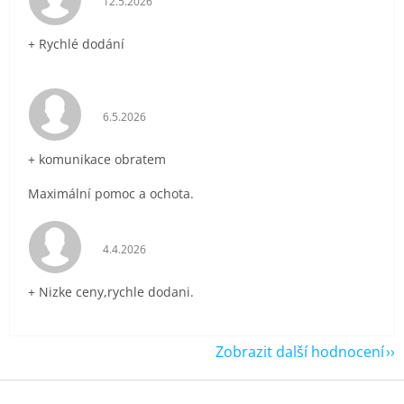
12.5.2026
+ Rychlé dodání
Hodnocení obchodu je 5 z 5 hvězdiček.
6.5.2026
+ komunikace obratem
Maximální pomoc a ochota.
Hodnocení obchodu je 5 z 5 hvězdiček.
4.4.2026
+ Nizke ceny,rychle dodani.
Zobrazit další hodnocení
Z