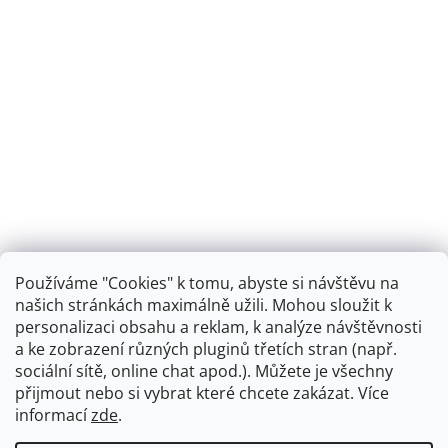
Používáme "Cookies" k tomu, abyste si návštěvu na
našich stránkách maximálně užili. Mohou sloužit k
personalizaci obsahu a reklam, k analýze návštěvnosti
Retro koupelna
a ke zobrazení různých pluginů třetích stran (např.
sociální sítě, online chat apod.). Můžete je všechny
přijmout nebo si vybrat které chcete zakázat. Více
informací
zde
.
Vytvořil Shoptet
+
plnenieshopu.cz