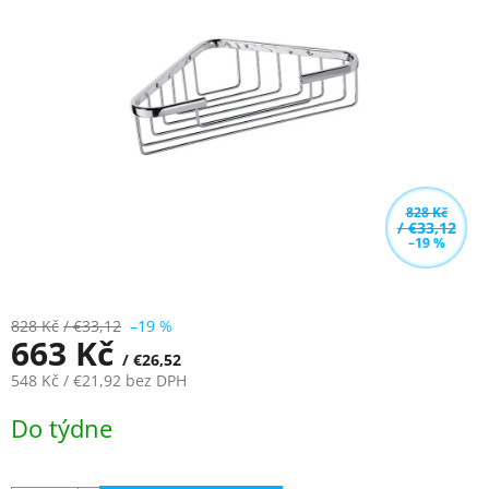
z
5
hvězdiček.
828 Kč
/ €33,12
–19 %
828 Kč
/ €33,12
–19 %
663 Kč
/ €26,52
548 Kč
/ €21,92
bez DPH
Měrná
Do týdne
cena: