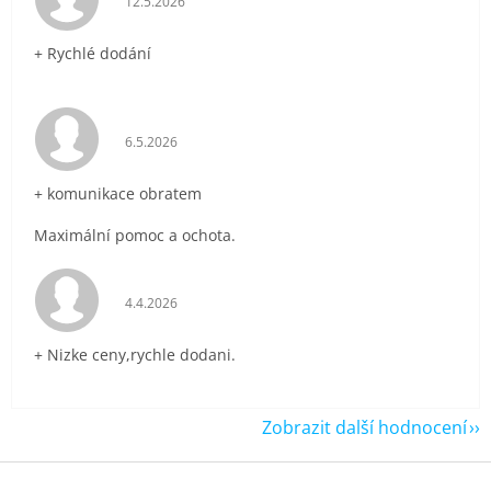
12.5.2026
+ Rychlé dodání
Hodnocení obchodu je 5 z 5 hvězdiček.
6.5.2026
+ komunikace obratem
Maximální pomoc a ochota.
Hodnocení obchodu je 5 z 5 hvězdiček.
4.4.2026
+ Nizke ceny,rychle dodani.
Zobrazit další hodnocení
Z