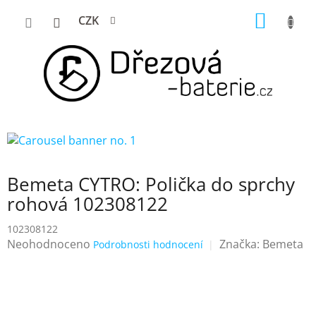
Přejít
NÁKUP
CZK
na
KOŠÍK
obsah
Bemeta CYTRO: Polička do sprchy
rohová 102308122
102308122
Průměrné
Neohodnoceno
Značka:
Bemeta
Podrobnosti hodnocení
hodnocení
produktu
je
0,0