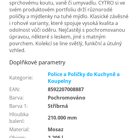
sprchovému koutu, vaně či umyvadlu. CYTRO si ve
svém produktovém portfoliu drží různorodé
poličky a mýdlenky na tuhé mýdlo. Klasické závěsné
i rohové varianty, které spojuje vysoká kvalita a
odolnost vůči oděru. Nejčastěji s pochromovanou
úpravou, některé s leskem, jiné s matným
povrchem. Kolekcí se line světlý, funkční a útulný
vzhled.
Doplňkové parametry
Police a Poličky do Kuchyně a
Kategorie
:
Koupelny
EAN
:
8592207008887
Barva
:
Pochromováno
Barva 1
:
Stříbrná
Hloubka
210.000 mm
balení
:
Material
:
Mosaz
Objem
:
2.205 l