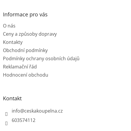
á
p
a
Informace pro vás
t
O nás
í
Ceny a způsoby dopravy
Kontakty
Obchodní podmínky
Podmínky ochrany osobních údajů
Reklamační řád
Hodnocení obchodu
Kontakt
info
@
ceskakoupelna.cz
603574112