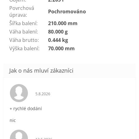
Povrchová
Pochromováno
úprava
:
Šířka balení
:
210.000 mm
Váha balení
:
80.000 g
Váha brutto
:
0.444 kg
Výška balení
:
70.000 mm
Hodnocení obchodu je 5 z 5 hvězdiček.
5.8.2026
+ rychlé dodání
nic
Hodnocení obchodu je 5 z 5 hvězdiček.