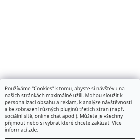
Používáme "Cookies" k tomu, abyste si návštěvu na
našich stránkách maximálně užili. Mohou sloužit k
personalizaci obsahu a reklam, k analýze návštěvnosti
Retro koupelna
a ke zobrazení různých pluginů třetích stran (např.
sociální sítě, online chat apod.). Můžete je všechny
přijmout nebo si vybrat které chcete zakázat. Více
informací
zde
.
Vytvořil Shoptet
+
plnenieshopu.cz