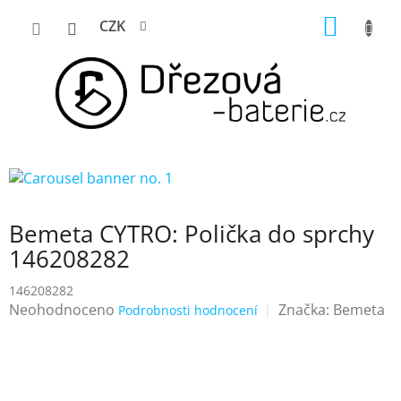
Přejít
NÁKUP
CZK
na
KOŠÍK
obsah
Bemeta CYTRO: Polička do sprchy
146208282
146208282
Průměrné
Neohodnoceno
Značka:
Bemeta
Podrobnosti hodnocení
hodnocení
produktu
je
0,0