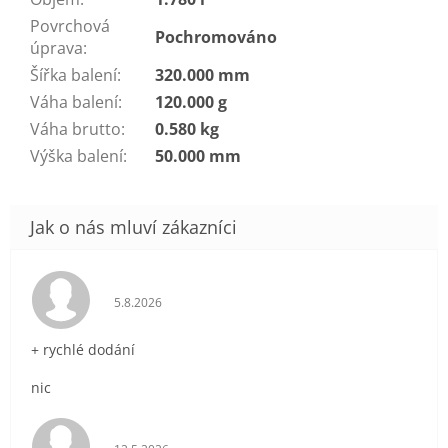
Povrchová
Pochromováno
úprava
:
Šířka balení
:
320.000 mm
Váha balení
:
120.000 g
Váha brutto
:
0.580 kg
Výška balení
:
50.000 mm
Hodnocení obchodu je 5 z 5 hvězdiček.
5.8.2026
+ rychlé dodání
nic
Hodnocení obchodu je 5 z 5 hvězdiček.