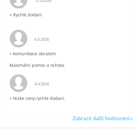
12.5.2026
+ Rychlé dodání
Hodnocení obchodu je 5 z 5 hvězdiček.
6.5.2026
+ komunikace obratem
Maximální pomoc a ochota.
Hodnocení obchodu je 5 z 5 hvězdiček.
4.4.2026
+ Nizke ceny,rychle dodani.
Zobrazit další hodnocení
Z