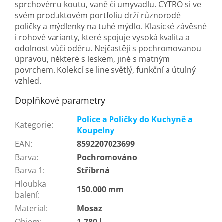
sprchovému koutu, vaně či umyvadlu. CYTRO si ve
svém produktovém portfoliu drží různorodé
poličky a mýdlenky na tuhé mýdlo. Klasické závěsné
i rohové varianty, které spojuje vysoká kvalita a
odolnost vůči oděru. Nejčastěji s pochromovanou
úpravou, některé s leskem, jiné s matným
povrchem. Kolekcí se line světlý, funkční a útulný
vzhled.
Doplňkové parametry
Police a Poličky do Kuchyně a
Kategorie
:
Koupelny
EAN
:
8592207023699
Barva
:
Pochromováno
Barva 1
:
Stříbrná
Hloubka
150.000 mm
balení
:
Material
:
Mosaz
Objem
:
1.780 l