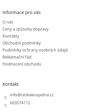
á
p
a
Informace pro vás
t
O nás
í
Ceny a způsoby dopravy
Kontakty
Obchodní podmínky
Podmínky ochrany osobních údajů
Reklamační řád
Hodnocení obchodu
Kontakt
info
@
ceskakoupelna.cz
603574112