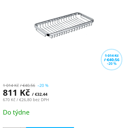
z
5
hvězdiček.
1 014 Kč
/ €40,56
–20 %
1 014 Kč
/ €40,56
–20 %
811 Kč
/ €32,44
670 Kč
/ €26,80
bez DPH
Měrná
Do týdne
cena: