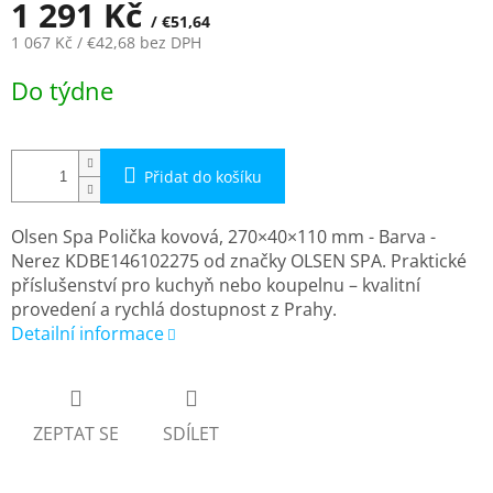
1 291 Kč
/ €51,64
1 067 Kč
/ €42,68
bez DPH
Měrná
Do týdne
cena:
Přidat do košíku
Olsen Spa Polička kovová, 270×40×110 mm - Barva -
Nerez KDBE146102275 od značky OLSEN SPA. Praktické
příslušenství pro kuchyň nebo koupelnu – kvalitní
provedení a rychlá dostupnost z Prahy.
Detailní informace
ZEPTAT SE
SDÍLET