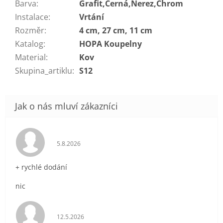
Barva
:
Grafit,Černá,Nerez,Chrom
Instalace
:
Vrtání
Rozměr
:
4 cm, 27 cm, 11 cm
Katalog
:
HOPA Koupelny
Material
:
Kov
Skupina_artiklu
:
S12
Hodnocení obchodu je 5 z 5 hvězdiček.
5.8.2026
+ rychlé dodání
nic
Hodnocení obchodu je 5 z 5 hvězdiček.
12.5.2026