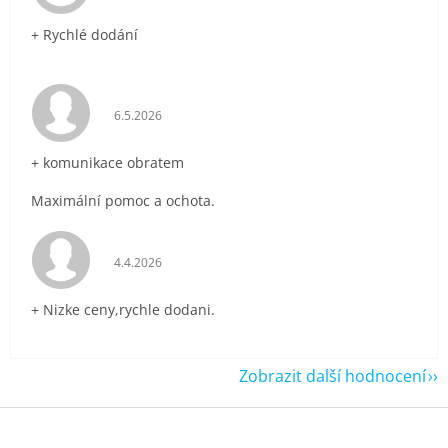
+ Rychlé dodání
Hodnocení obchodu je 5 z 5 hvězdiček.
6.5.2026
+ komunikace obratem
Maximální pomoc a ochota.
Hodnocení obchodu je 5 z 5 hvězdiček.
4.4.2026
+ Nizke ceny,rychle dodani.
Zobrazit další hodnocení
Z
á