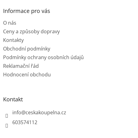
p
a
Informace pro vás
t
O nás
í
Ceny a způsoby dopravy
Kontakty
Obchodní podmínky
Podmínky ochrany osobních údajů
Reklamační řád
Hodnocení obchodu
Kontakt
info
@
ceskakoupelna.cz
603574112