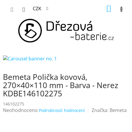
Přejít
NÁKUP
CZK
na
KOŠÍK
obsah
Bemeta Polička kovová,
270×40×110 mm - Barva - Nerez
KDBE146102275
146102275
Průměrné
Neohodnoceno
Značka:
Bemeta
Podrobnosti hodnocení
hodnocení
produktu
je