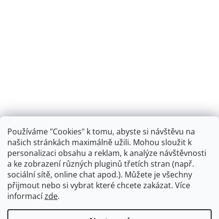
Používáme "Cookies" k tomu, abyste si návštěvu na
našich stránkách maximálně užili. Mohou sloužit k
personalizaci obsahu a reklam, k analýze návštěvnosti
Retro koupelna
a ke zobrazení různých pluginů třetích stran (např.
sociální sítě, online chat apod.). Můžete je všechny
přijmout nebo si vybrat které chcete zakázat. Více
informací
zde
.
Vytvořil Shoptet
+
plnenieshopu.cz