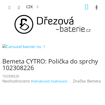
Přejít
NÁKUP
CZK
na
KOŠÍK
obsah
Bemeta CYTRO: Polička do sprchy
102308226
102308226
Průměrné
Neohodnoceno
Značka:
Bemeta
Podrobnosti hodnocení
hodnocení
produktu
je
0,0