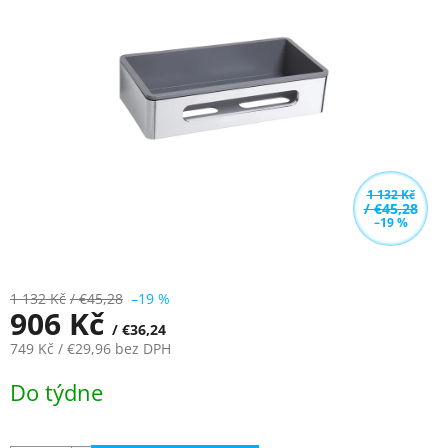
z
5
hvězdiček.
1 132 Kč
/ €45,28
–19 %
1 132 Kč
/ €45,28
–19 %
906 Kč
/ €36,24
749 Kč
/ €29,96
bez DPH
Měrná
Do týdne
cena: