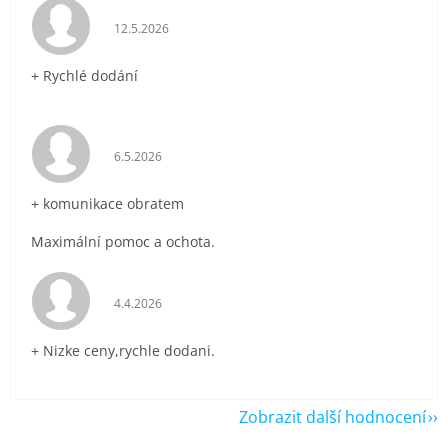
Hodnocení obchodu je 5 z 5 hvězdiček.
12.5.2026
+ Rychlé dodání
Hodnocení obchodu je 5 z 5 hvězdiček.
6.5.2026
+ komunikace obratem
Maximální pomoc a ochota.
Hodnocení obchodu je 5 z 5 hvězdiček.
4.4.2026
+ Nizke ceny,rychle dodani.
Zobrazit další hodnocení