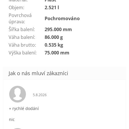
Objem
:
2.521 l
Povrchová
Pochromováno
úprava
:
Šířka balení
:
295.000 mm
Váha balení
:
86.000 g
Váha brutto
:
0.535 kg
Výška balení
:
75.000 mm
Hodnocení obchodu je 5 z 5 hvězdiček.
5.8.2026
+ rychlé dodání
nic