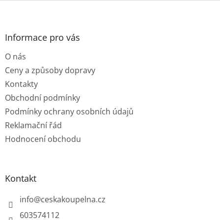
Z
á
p
a
Informace pro vás
t
O nás
í
Ceny a způsoby dopravy
Kontakty
Obchodní podmínky
Podmínky ochrany osobních údajů
Reklamační řád
Hodnocení obchodu
Kontakt
info
@
ceskakoupelna.cz
603574112