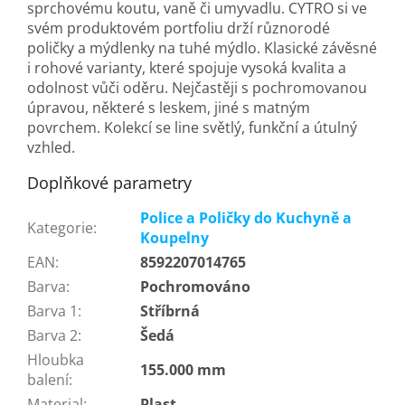
sprchovému koutu, vaně či umyvadlu. CYTRO si ve
svém produktovém portfoliu drží různorodé
poličky a mýdlenky na tuhé mýdlo. Klasické závěsné
i rohové varianty, které spojuje vysoká kvalita a
odolnost vůči oděru. Nejčastěji s pochromovanou
úpravou, některé s leskem, jiné s matným
povrchem. Kolekcí se line světlý, funkční a útulný
vzhled.
Doplňkové parametry
Police a Poličky do Kuchyně a
Kategorie
:
Koupelny
EAN
:
8592207014765
Barva
:
Pochromováno
Barva 1
:
Stříbrná
Barva 2
:
Šedá
Hloubka
155.000 mm
balení
:
Material
:
Plast