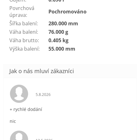
Povrchová
Pochromováno
úprava
:
Šířka balení
:
280.000 mm
Váha balení
:
76.000 g
Váha brutto
:
0.405 kg
Výška balení
:
55.000 mm
Hodnocení obchodu je 5 z 5 hvězdiček.
5.8.2026
+ rychlé dodání
nic
Hodnocení obchodu je 5 z 5 hvězdiček.