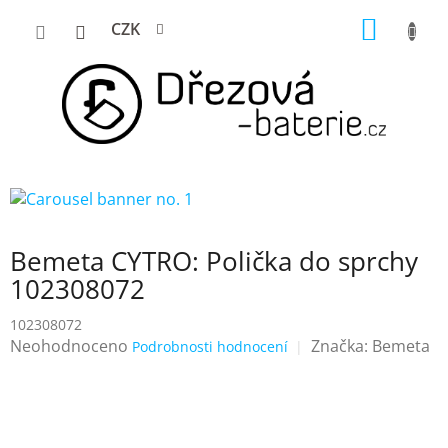
Přejít
NÁKUP
CZK
na
KOŠÍK
obsah
Bemeta CYTRO: Polička do sprchy
102308072
102308072
Průměrné
Neohodnoceno
Značka:
Bemeta
Podrobnosti hodnocení
hodnocení
produktu
je
0,0