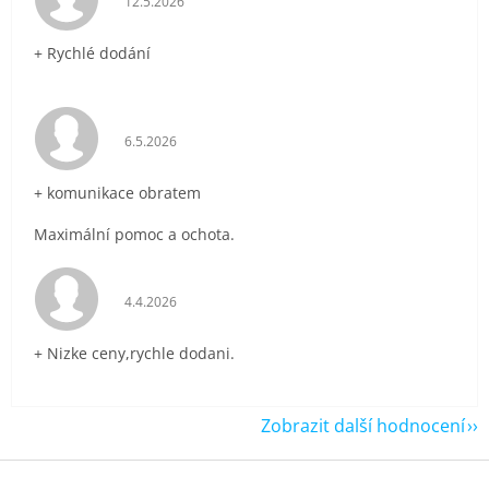
12.5.2026
+ Rychlé dodání
Hodnocení obchodu je 5 z 5 hvězdiček.
6.5.2026
+ komunikace obratem
Maximální pomoc a ochota.
Hodnocení obchodu je 5 z 5 hvězdiček.
4.4.2026
+ Nizke ceny,rychle dodani.
Zobrazit další hodnocení
Z