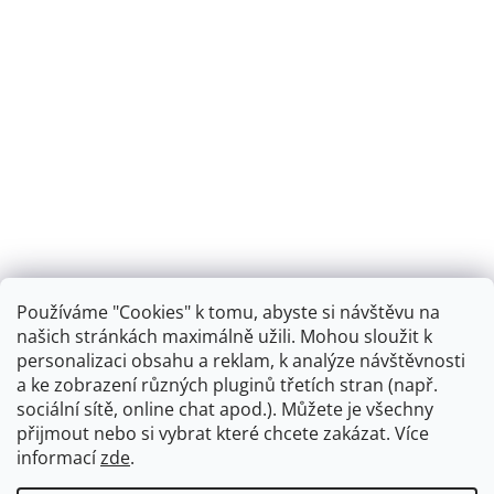
Používáme "Cookies" k tomu, abyste si návštěvu na
našich stránkách maximálně užili. Mohou sloužit k
personalizaci obsahu a reklam, k analýze návštěvnosti
Retro koupelna
a ke zobrazení různých pluginů třetích stran (např.
sociální sítě, online chat apod.). Můžete je všechny
přijmout nebo si vybrat které chcete zakázat. Více
informací
zde
.
Vytvořil Shoptet
+
plnenieshopu.cz