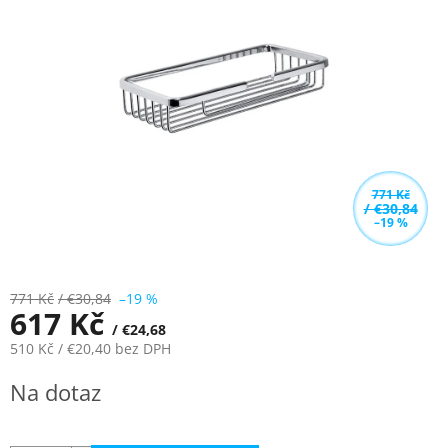
z
5
hvězdiček.
771 Kč
/ €30,84
–19 %
771 Kč
/ €30,84
–19 %
617 Kč
/ €24,68
510 Kč
/ €20,40
bez DPH
Měrná
Na dotaz
cena: