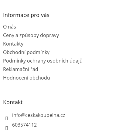
á
p
a
Informace pro vás
t
O nás
í
Ceny a způsoby dopravy
Kontakty
Obchodní podmínky
Podmínky ochrany osobních údajů
Reklamační řád
Hodnocení obchodu
Kontakt
info
@
ceskakoupelna.cz
603574112