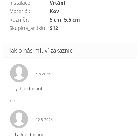
Instalace
:
Vrtání
Materiál
:
Kov
Rozměr
:
5 cm, 5.5 cm
Skupina_artiklu
:
S12
Hodnocení obchodu je 5 z 5 hvězdiček.
5.8.2026
+ rychlé dodání
nic
Hodnocení obchodu je 5 z 5 hvězdiček.
12.5.2026
+ Rychlé dodání