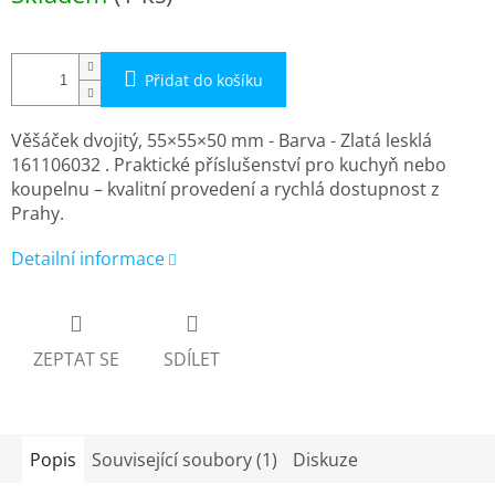
cena:
Přidat do košíku
Věšáček dvojitý, 55×55×50 mm - Barva - Zlatá lesklá
161106032 . Praktické příslušenství pro kuchyň nebo
koupelnu – kvalitní provedení a rychlá dostupnost z
Prahy.
Detailní informace
ZEPTAT SE
SDÍLET
Popis
Související soubory (1)
Diskuze