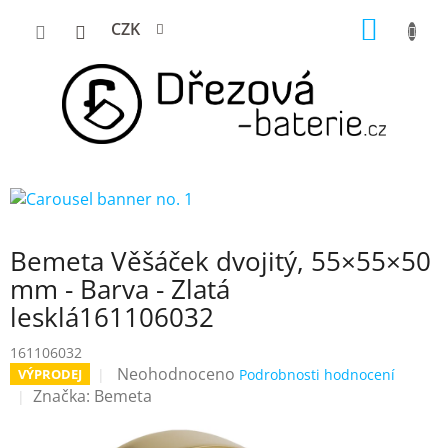
Přejít
NÁKUP
CZK
na
KOŠÍK
obsah
Bemeta Věšáček dvojitý, 55×55×50
mm - Barva - Zlatá
lesklá161106032
161106032
Průměrné
Neohodnoceno
VÝPRODEJ
Podrobnosti hodnocení
hodnocení
Značka:
Bemeta
produktu
je