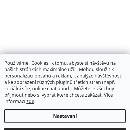
Používáme "Cookies" k tomu, abyste si návštěvu na
našich stránkách maximálně užili. Mohou sloužit k
personalizaci obsahu a reklam, k analýze návštěvnosti
Retro koupelna
a ke zobrazení různých pluginů třetích stran (např.
sociální sítě, online chat apod.). Můžete je všechny
přijmout nebo si vybrat které chcete zakázat. Více
informací
zde
.
Vytvořil Shoptet
+
plnenieshopu.cz
Nastavení
Copyright 2026
Dřezová-baterie.cz
. Všechna práva