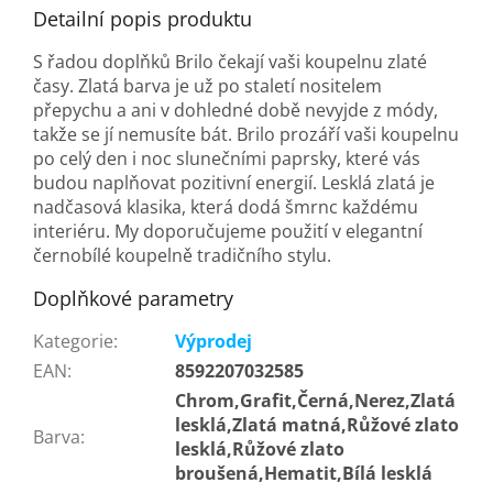
Detailní popis produktu
S řadou doplňků Brilo čekají vaši koupelnu zlaté
časy. Zlatá barva je už po staletí nositelem
přepychu a ani v dohledné době nevyjde z módy,
takže se jí nemusíte bát. Brilo prozáří vaši koupelnu
po celý den i noc slunečními paprsky, které vás
budou naplňovat pozitivní energií. Lesklá zlatá je
nadčasová klasika, která dodá šmrnc každému
interiéru. My doporučujeme použití v elegantní
černobílé koupelně tradičního stylu.
Doplňkové parametry
Kategorie
:
Výprodej
EAN
:
8592207032585
Chrom,Grafit,Černá,Nerez,Zlatá
lesklá,Zlatá matná,Růžové zlato
Barva
:
lesklá,Růžové zlato
broušená,Hematit,Bílá lesklá