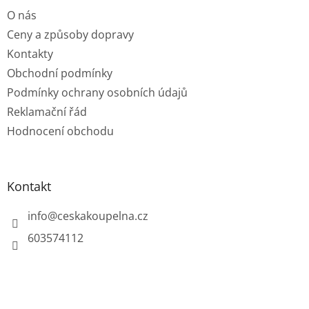
t
O nás
í
Ceny a způsoby dopravy
Kontakty
Obchodní podmínky
Podmínky ochrany osobních údajů
Reklamační řád
Hodnocení obchodu
Kontakt
info
@
ceskakoupelna.cz
603574112