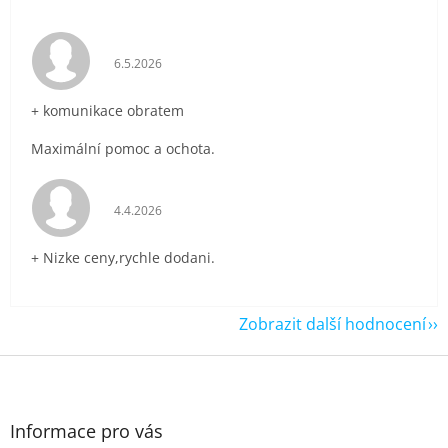
Hodnocení obchodu je 5 z 5 hvězdiček.
6.5.2026
+ komunikace obratem
Maximální pomoc a ochota.
Hodnocení obchodu je 5 z 5 hvězdiček.
4.4.2026
+ Nizke ceny,rychle dodani.
Zobrazit další hodnocení
Z
á
p
a
Informace pro vás