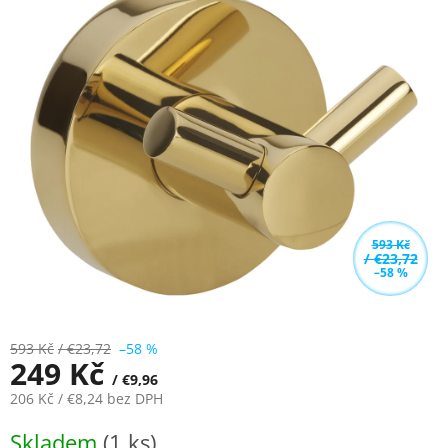
0,0
z
5
hvězdiček.
593 Kč
/ €23,72
–58 %
593 Kč
/ €23,72
–58 %
249 Kč
/ €9,96
206 Kč
/ €8,24
bez DPH
Měrná
Skladem
(1 ks)