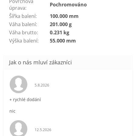
Povrchová
Pochromováno
úprava
:
Šířka balení
:
100.000 mm
Váha balení
:
201.000 g
Váha brutto
:
0.231 kg
Výška balení
:
55.000 mm
Hodnocení obchodu je 5 z 5 hvězdiček.
5.8.2026
+ rychlé dodání
nic
Hodnocení obchodu je 5 z 5 hvězdiček.
12.5.2026