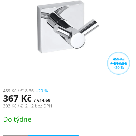
z
5
hvězdiček.
459 Kč
/ €18,36
–20 %
459 Kč
/ €18,36
–20 %
367 Kč
/ €14,68
303 Kč
/ €12,12
bez DPH
Měrná
Do týdne
cena: