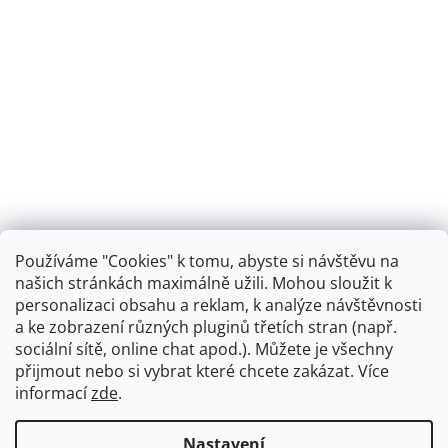
Používáme "Cookies" k tomu, abyste si návštěvu na
našich stránkách maximálně užili. Mohou sloužit k
personalizaci obsahu a reklam, k analýze návštěvnosti
Retro koupelna
a ke zobrazení různých pluginů třetích stran (např.
sociální sítě, online chat apod.). Můžete je všechny
přijmout nebo si vybrat které chcete zakázat. Více
informací
zde
.
Vytvořil Shoptet
+
plnenieshopu.cz
Nastavení