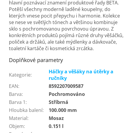
hlavní poznávací znamení produktové řady BETA.
Potěší všechny moderně laděné koupelny, do
kterých vnese pocit přepychu i harmonie. Kolekce
se nese ve světlých tónech a většinou kombinuje
sklo s pochromovanou povrchovou úpravou. Z
konkrétních produktů pojímá různé druhy věšáčků,
poliček a držáků, ale také mýdlenky a dávkovače,
toaletní kartáče či kosmetická zrcátka.
Doplňkové parametry
Háčky a věšáky na útěrky a
Kategorie
:
ručníky
EAN
:
8592207009587
Barva
:
Pochromováno
Barva 1
:
Stříbrná
Hloubka balení
:
100.000 mm
Material
:
Mosaz
Objem
:
0.151 l