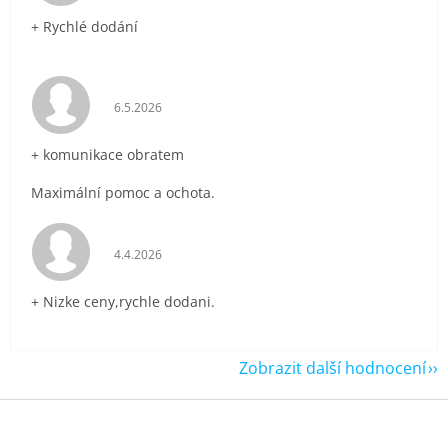
+ Rychlé dodání
Hodnocení obchodu je 5 z 5 hvězdiček.
6.5.2026
+ komunikace obratem
Maximální pomoc a ochota.
Hodnocení obchodu je 5 z 5 hvězdiček.
4.4.2026
+ Nizke ceny,rychle dodani.
Zobrazit další hodnocení
Z
á