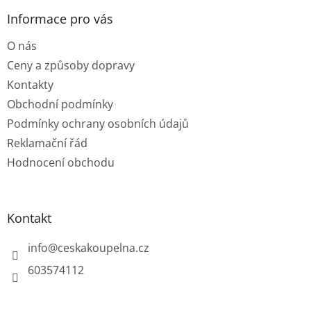
p
a
Informace pro vás
t
O nás
í
Ceny a způsoby dopravy
Kontakty
Obchodní podmínky
Podmínky ochrany osobních údajů
Reklamační řád
Hodnocení obchodu
Kontakt
info
@
ceskakoupelna.cz
603574112