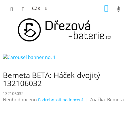
Přejít
NÁKUP
CZK
na
KOŠÍK
obsah
Bemeta BETA: Háček dvojitý
132106032
132106032
Průměrné
Neohodnoceno
Značka:
Bemeta
Podrobnosti hodnocení
hodnocení
produktu
je
0,0