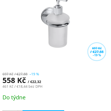
z
5
hvězdiček.
697 Kč
/ €27,88
–19 %
697 Kč
/ €27,88
–19 %
558 Kč
/ €22,32
461 Kč
/ €18,44
bez DPH
Měrná
Do týdne
cena: