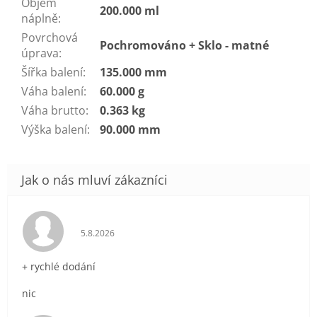
Objem
200.000 ml
náplně
:
Povrchová
Pochromováno + Sklo - matné
úprava
:
Šířka balení
:
135.000 mm
Váha balení
:
60.000 g
Váha brutto
:
0.363 kg
Výška balení
:
90.000 mm
Hodnocení obchodu je 5 z 5 hvězdiček.
5.8.2026
+ rychlé dodání
nic