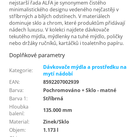
nejstarší řada ALFA je synonymem čistého
minimalistického designu vedeného nejčastěji v
stříbrných a bílých odstínech. V materiálech
dominuje sklo a chrom, které produktům přidávají
nádech luxusu. V kolekci najdete dávkovače
tekutého mýdla, mýdlenky na tuhé mýdlo, poličky
nebo držáky ručníků, kartáčků i toaletního papíru.
Doplňkové parametry
Dávkovače mýdla a prostředku na
Kategorie
:
mytí nádobí
EAN
:
8592207002939
Barva
:
Pochromováno + Sklo - matné
Barva 1
:
Stříbrná
Hloubka
135.000 mm
balení
:
Material
:
Zinek/Sklo
Objem
:
1.173 l