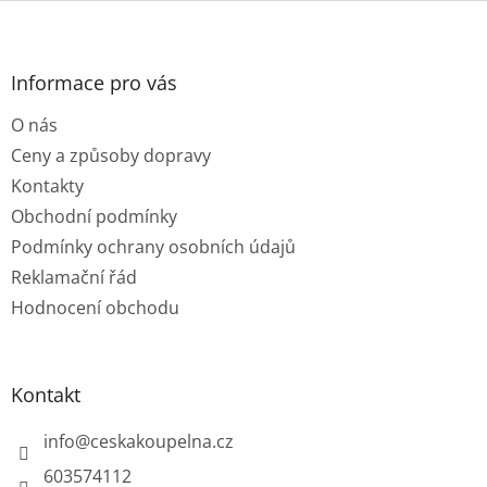
Z
á
p
a
Informace pro vás
t
O nás
í
Ceny a způsoby dopravy
Kontakty
Obchodní podmínky
Podmínky ochrany osobních údajů
Reklamační řád
Hodnocení obchodu
Kontakt
info
@
ceskakoupelna.cz
603574112