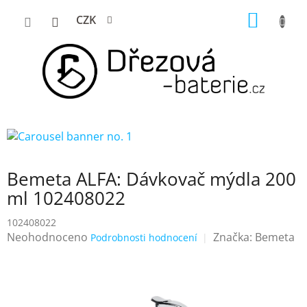
Přejít
NÁKUP
CZK
na
KOŠÍK
obsah
Bemeta ALFA: Dávkovač mýdla 200
ml 102408022
102408022
Průměrné
Neohodnoceno
Značka:
Bemeta
Podrobnosti hodnocení
hodnocení
produktu
je
0,0