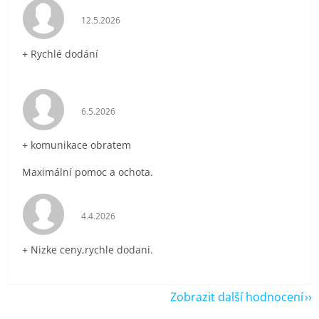
Hodnocení obchodu je 5 z 5 hvězdiček.
12.5.2026
+ Rychlé dodání
Hodnocení obchodu je 5 z 5 hvězdiček.
6.5.2026
+ komunikace obratem
Maximální pomoc a ochota.
Hodnocení obchodu je 5 z 5 hvězdiček.
4.4.2026
+ Nizke ceny,rychle dodani.
Zobrazit další hodnocení