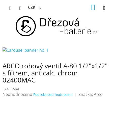
Přejít
NÁKUP
CZK
na
KOŠÍK
obsah
ARCO rohový ventil A-80 1/2"x1/2"
s filtrem, anticalc, chrom
02400MAC
02400MAC
Průměrné
Neohodnoceno
Značka:
Arco
Podrobnosti hodnocení
hodnocení
produktu
je