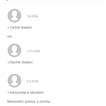
Hodnocení obchodu je 5 z 5 hvězdiček.
5.8.2026
+ rychlé dodání
nic
Hodnocení obchodu je 5 z 5 hvězdiček.
12.5.2026
+ Rychlé dodání
Hodnocení obchodu je 5 z 5 hvězdiček.
6.5.2026
+ komunikace obratem
Maximální pomoc a ochota.