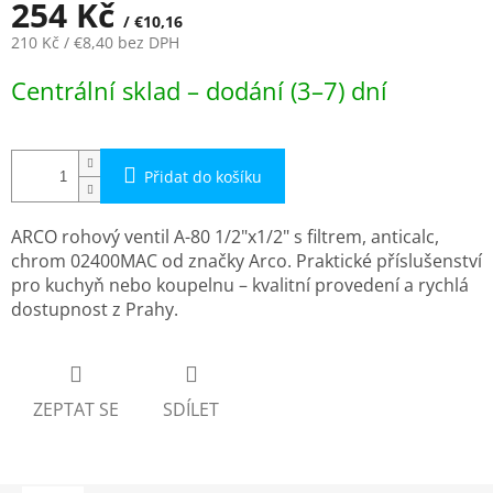
254 Kč
/ €10,16
210 Kč
/ €8,40
bez DPH
Měrná
Centrální sklad – dodání (3–7) dní
cena:
Přidat do košíku
ARCO rohový ventil A-80 1/2"x1/2" s filtrem, anticalc,
chrom 02400MAC od značky Arco. Praktické příslušenství
pro kuchyň nebo koupelnu – kvalitní provedení a rychlá
dostupnost z Prahy.
ZEPTAT SE
SDÍLET