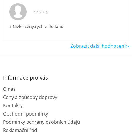
Hodnocení obchodu je 5 z 5 hvězdiček.
4.4.2026
+ Nizke ceny,rychle dodani.
Zobrazit další hodnocení
Z
á
p
a
Informace pro vás
t
O nás
í
Ceny a způsoby dopravy
Kontakty
Obchodní podmínky
Podmínky ochrany osobních údajů
Reklamační řád