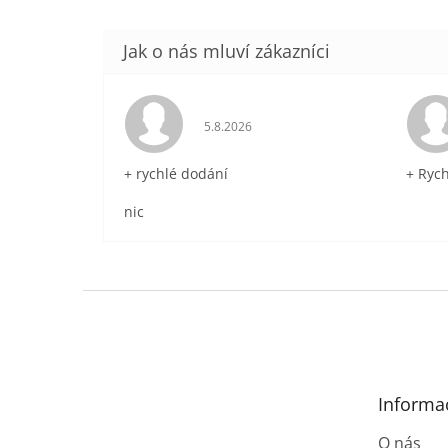
Hodnocení obchodu je 5 z 5 hvězdič
5.8.2026
+ rychlé dodání
+ Ryc
nic
Z
á
p
a
t
Informa
í
O nás