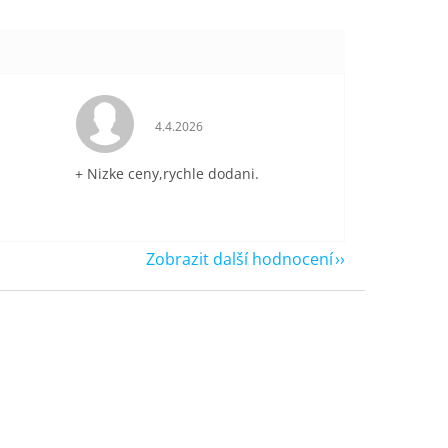
je 5 z 5 hvězdiček.
Hodnocení obchodu je 5 z 5 hvězdiček.
4.4.2026
+ Nizke ceny,rychle dodani.
Zobrazit další hodnocení