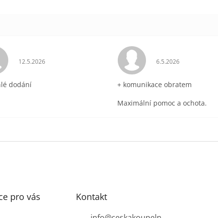
ek.
Hodnocení obchodu je 5 z 5 hvězdiček.
Hodnocení obchodu 
12.5.2026
6.5.2026
hlé dodání
+ komunikace obratem
Maximální pomoc a ochota.
ce pro vás
Kontakt
info
@
ceskakoupeln