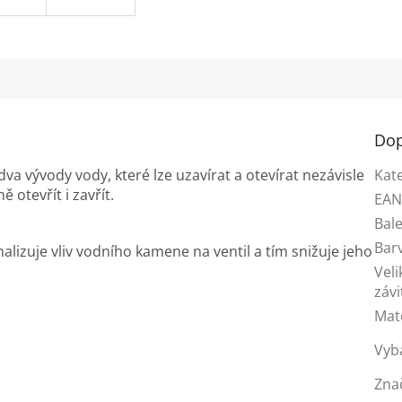
Dop
a vývody vody, které lze uzavírat a otevírat nezávisle
Kat
otevřít i zavřít.
EA
Bale
Bar
alizuje vliv vodního kamene na ventil a tím snižuje jeho
Veli
závi
Mat
Vyb
Zna