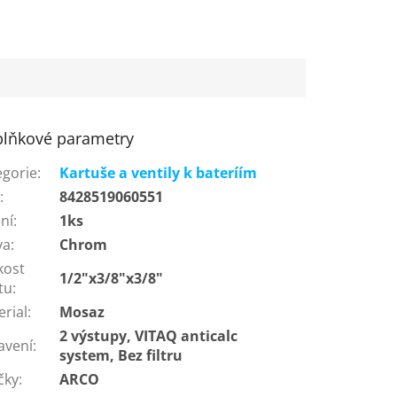
lňkové parametry
egorie
:
Kartuše a ventily k bateríím
N
:
8428519060551
ní
:
1ks
va
:
Chrom
kost
1/2"x3/8"x3/8"
tu
:
erial
:
Mosaz
2 výstupy, VITAQ anticalc
avení
:
system, Bez filtru
čky
:
ARCO