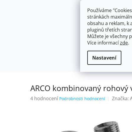
Přejít
603574112
info@ceskakoupelna.cz
na
Používáme "Cookies"
obsah
stránkách maximálně
obsahu a reklam, k 
pluginů třetích stran
Můžete je všechny p
Více informací
zde
.
AKCE
NÁSTĚNNÉ 150/100MM
SE SPRCH
Kartuše a ventily k bateriím
ARCO 
Domů
Nastavení
ARCO kombinovaný rohový ve
Průměrné
4 hodnocení
Značka:
Podrobnosti hodnocení
hodnocení
produktu
je
5,0
z