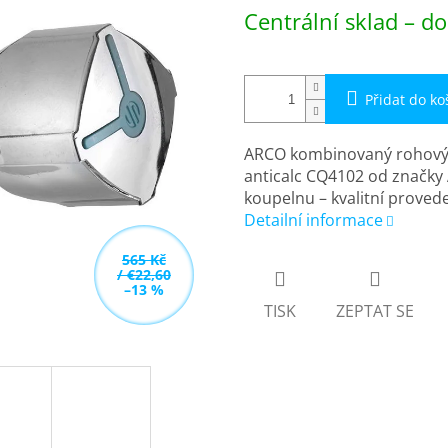
Měrná
Centrální sklad – do
cena:
Přidat do ko
ARCO kombinovaný rohový v
anticalc CQ4102 od značky 
koupelnu – kvalitní proved
Detailní informace
565 Kč
/ €22,60
–13 %
TISK
ZEPTAT SE