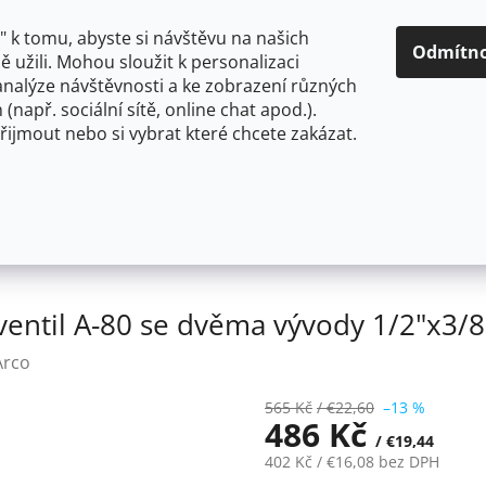
O NÁS
CENY A ZPŮSOBY DOPRAVY
KONTAKTY
OBCH
 k tomu, abyste si návštěvu na našich
Odmítn
 užili. Mohou sloužit k personalizaci
analýze návštěvnosti a ke zobrazení různých
HLEDAT
 (např. sociální sítě, online chat apod.).
řijmout nebo si vybrat které chcete zakázat.
OU
FLEXIBILNÍ
STOJÁNKOVÉ
PRO NÍZKOTLAKÉ OHŘ
kombinovaný rohový ventil A-80 se dvěma vývody 1/2"x3/8"
ntil A-80 se dvěma vývody 1/2"x3/8"
Arco
565 Kč
/ €22,60
–13 %
486 Kč
/ €19,44
402 Kč
/ €16,08
bez DPH