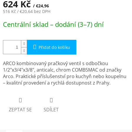
624 Kč
/ €24,96
516 Kč
/ €20,64
bez DPH
Měrná
Centrální sklad – dodání (3–7) dní
cena:
Přidat do košíku
ARCO kombinovaný pračkový ventil s odbočkou
1/2"x3/4"x3/8", anticalc, chrom COMB5MAC od značky
Arco. Praktické příslušenství pro kuchyň nebo koupelnu
– kvalitní provedení a rychlá dostupnost z Prahy.
ZEPTAT SE
SDÍLET