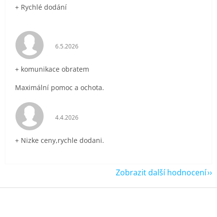
+ Rychlé dodání
Hodnocení obchodu je 5 z 5 hvězdiček.
6.5.2026
+ komunikace obratem
Maximální pomoc a ochota.
Hodnocení obchodu je 5 z 5 hvězdiček.
4.4.2026
+ Nizke ceny,rychle dodani.
Zobrazit další hodnocení
Z
á
p