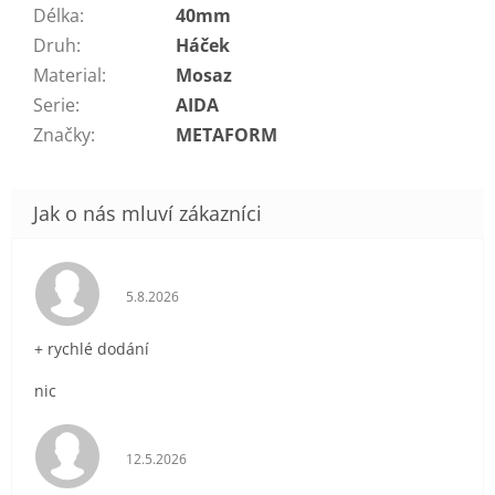
Délka
:
40mm
Druh
:
Háček
Material
:
Mosaz
Serie
:
AIDA
Značky
:
METAFORM
Hodnocení obchodu je 5 z 5 hvězdiček.
5.8.2026
+ rychlé dodání
nic
Hodnocení obchodu je 5 z 5 hvězdiček.
12.5.2026