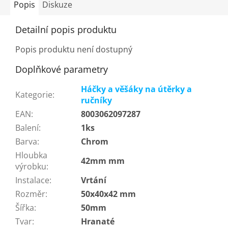
Popis
Diskuze
Detailní popis produktu
Popis produktu není dostupný
Doplňkové parametry
Háčky a věšáky na útěrky a
Kategorie
:
ručníky
EAN
:
8003062097287
Balení
:
1ks
Barva
:
Chrom
Hloubka
42mm mm
výrobku
:
Instalace
:
Vrtání
Rozměr
:
50x40x42 mm
Šířka
:
50mm
Tvar
:
Hranaté