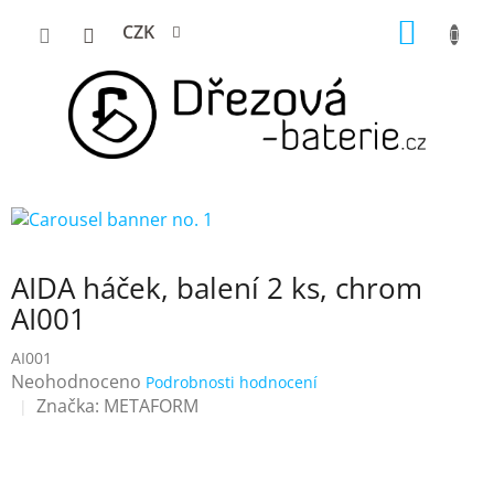
Přejít
NÁKUP
CZK
na
KOŠÍK
obsah
AIDA háček, balení 2 ks, chrom
AI001
AI001
Průměrné
Neohodnoceno
Podrobnosti hodnocení
hodnocení
Značka:
METAFORM
produktu
je
0,0