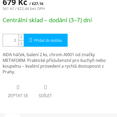
679 Kč
/ €27,16
561 Kč
/ €22,44
bez DPH
Měrná
Centrální sklad – dodání (3–7) dní
cena:
Přidat do košíku
AIDA háček, balení 2 ks, chrom AI001 od značky
METAFORM. Praktické příslušenství pro kuchyň nebo
koupelnu – kvalitní provedení a rychlá dostupnost z
Prahy.
ZEPTAT SE
SDÍLET