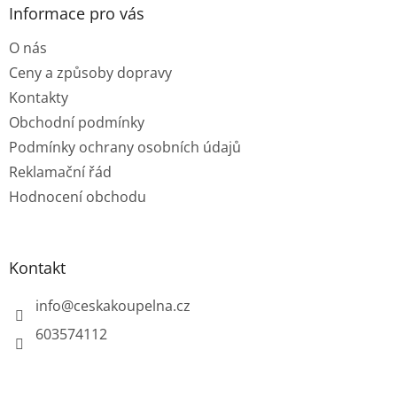
a
Informace pro vás
t
O nás
í
Ceny a způsoby dopravy
Kontakty
Obchodní podmínky
Podmínky ochrany osobních údajů
Reklamační řád
Hodnocení obchodu
Kontakt
info
@
ceskakoupelna.cz
603574112