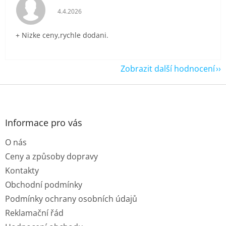
Hodnocení obchodu je 5 z 5 hvězdiček.
4.4.2026
+ Nizke ceny,rychle dodani.
Zobrazit další hodnocení
Z
á
p
a
Informace pro vás
t
O nás
í
Ceny a způsoby dopravy
Kontakty
Obchodní podmínky
Podmínky ochrany osobních údajů
Reklamační řád