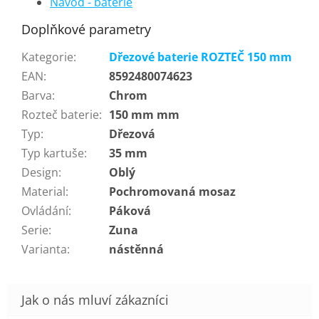
Návod - baterie
Doplňkové parametry
Kategorie
:
Dřezové baterie ROZTEČ 150 mm
EAN
:
8592480074623
Barva
:
Chrom
Rozteč baterie
:
150 mm mm
Typ
:
Dřezová
Typ kartuše
:
35 mm
Design
:
Oblý
Material
:
Pochromovaná mosaz
Ovládání
:
Páková
Serie
:
Zuna
Varianta
:
nástěnná