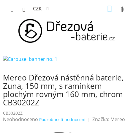
Přejít
NÁKUP
CZK
na
KOŠÍK
obsah
Mereo Dřezová nástěnná baterie,
Zuna, 150 mm, s ramínkem
plochým rovným 160 mm, chrom
CB30202Z
CB30202Z
Průměrné
Neohodnoceno
Značka:
Mereo
Podrobnosti hodnocení
hodnocení
produktu