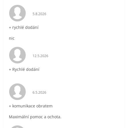
Hodnocení obchodu je 5 z 5 hvězdiček.
5.8.2026
+ rychlé dodání
nic
Hodnocení obchodu je 5 z 5 hvězdiček.
12.5.2026
+ Rychlé dodání
Hodnocení obchodu je 5 z 5 hvězdiček.
6.5.2026
+ komunikace obratem
Maximální pomoc a ochota.