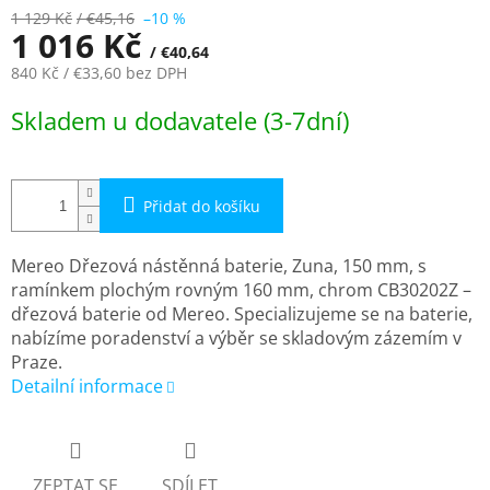
1 129 Kč
/ €45,16
–10 %
1 016 Kč
/ €40,64
840 Kč
/ €33,60
bez DPH
Měrná
Skladem u dodavatele (3-7dní)
cena:
Přidat do košíku
Mereo Dřezová nástěnná baterie, Zuna, 150 mm, s
ramínkem plochým rovným 160 mm, chrom CB30202Z –
dřezová baterie od Mereo. Specializujeme se na baterie,
nabízíme poradenství a výběr se skladovým zázemím v
Praze.
Detailní informace
ZEPTAT SE
SDÍLET