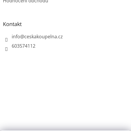
Hodnocení obchodu
Kontakt
info
@
ceskakoupelna.cz
603574112